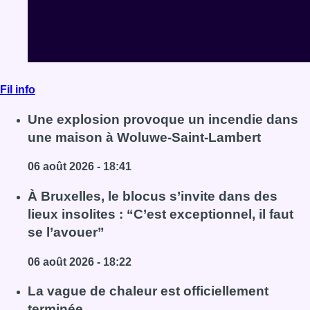
Fil info
Une explosion provoque un incendie dans
une maison à Woluwe-Saint-Lambert
06 août 2026 - 18:41
Lire l'article Une explosion provoque un incendie d
À Bruxelles, le blocus s’invite dans des
lieux insolites : “C’est exceptionnel, il faut
se l’avouer”
06 août 2026 - 18:22
Lire l'article À Bruxelles, le blocus s’invite dans des li
La vague de chaleur est officiellement
terminée