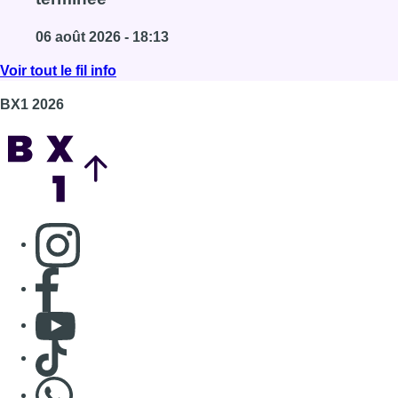
06 août 2026 - 18:13
Lire l'article La vague de chaleur est officiellement te
Voir tout le fil info
BX1 2026
Back to top
Consulter page Instagram
Consulter page Facebook
Consulter Youtube
Consulter TikTok
Nous rejoindre sur Whatsapp