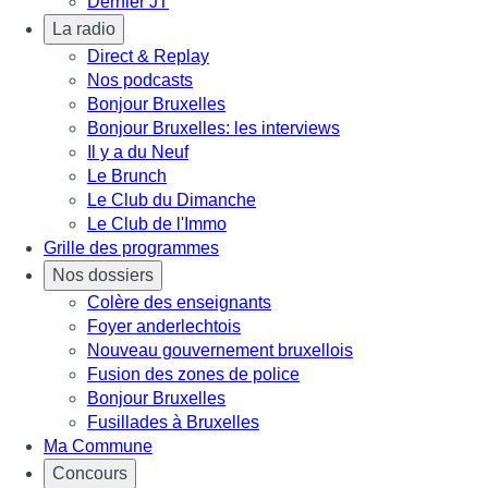
Dernier JT
La radio
Direct & Replay
Nos podcasts
Bonjour Bruxelles
Bonjour Bruxelles: les interviews
Il y a du Neuf
Le Brunch
Le Club du Dimanche
Le Club de l'Immo
Grille des programmes
Nos dossiers
Colère des enseignants
Foyer anderlechtois
Nouveau gouvernement bruxellois
Fusion des zones de police
Bonjour Bruxelles
Fusillades à Bruxelles
Ma Commune
Concours