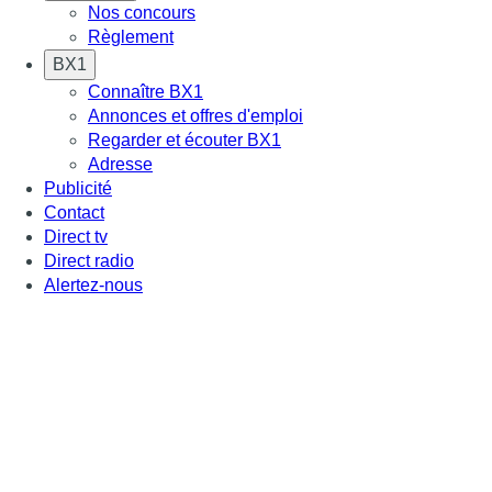
Nos concours
Règlement
BX1
Connaître BX1
Annonces et offres d'emploi
Regarder et écouter BX1
Adresse
Publicité
Contact
Direct tv
Direct radio
Alertez-nous