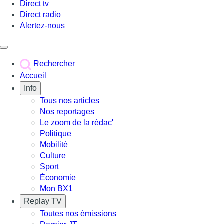
Direct tv
Direct radio
Alertez-nous
Déclencher le menu
Rechercher
Accueil
Info
Tous nos articles
Nos reportages
Le zoom de la rédac'
Politique
Mobilité
Culture
Sport
Économie
Mon BX1
Replay TV
Toutes nos émissions