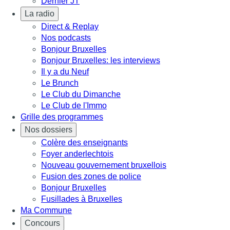
Dernier JT
La radio
Direct & Replay
Nos podcasts
Bonjour Bruxelles
Bonjour Bruxelles: les interviews
Il y a du Neuf
Le Brunch
Le Club du Dimanche
Le Club de l'Immo
Grille des programmes
Nos dossiers
Colère des enseignants
Foyer anderlechtois
Nouveau gouvernement bruxellois
Fusion des zones de police
Bonjour Bruxelles
Fusillades à Bruxelles
Ma Commune
Concours