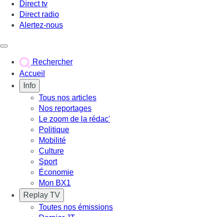
Direct tv
Direct radio
Alertez-nous
Déclencher le menu
Rechercher
Accueil
Info
Tous nos articles
Nos reportages
Le zoom de la rédac'
Politique
Mobilité
Culture
Sport
Économie
Mon BX1
Replay TV
Toutes nos émissions