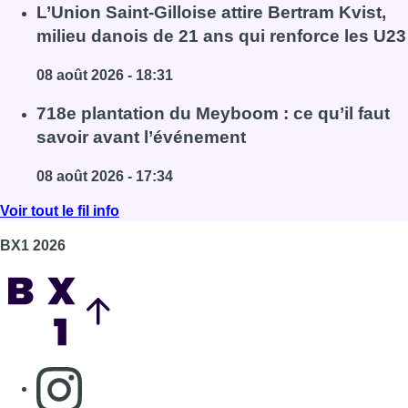
Lire l'article Marathon de contrôles de vitesse ce we
L’Union Saint-Gilloise attire Bertram Kvist,
milieu danois de 21 ans qui renforce les U23
08 août 2026 - 18:31
Lire l'article L’Union Saint-Gilloise attire Bertram Kvis
718e plantation du Meyboom : ce qu’il faut
savoir avant l’événement
08 août 2026 - 17:34
Lire l'article 718e plantation du Meyboom : ce qu’il fa
Voir tout le fil info
BX1 2026
Back to top
Consulter page Instagram