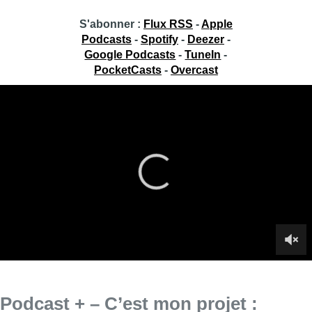
S'abonner :
Flux RSS
-
Apple
Podcasts
-
Spotify
-
Deezer
-
Google Podcasts
-
TuneIn
-
PocketCasts
-
Overcast
Podcast + – C’est mon projet :
Xavier Damman et Ibrahim Ouassari
Xavier Damman et Ibrahim Ouassari étaient les invités de
Jean-Jacques Deleeuw dans Podcast + ce jeudi, pour
présenter leur incubateur de commerces locaux et durables, le
Citizen Spring Academy.
Infos sur le replay