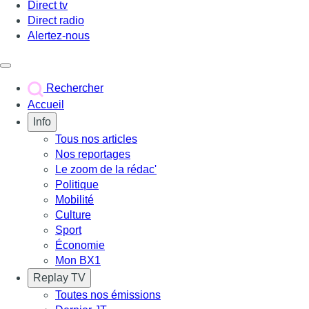
Direct tv
Direct radio
Alertez-nous
Déclencher le menu
Rechercher
Accueil
Info
Tous nos articles
Nos reportages
Le zoom de la rédac'
Politique
Mobilité
Culture
Sport
Économie
Mon BX1
Replay TV
Toutes nos émissions