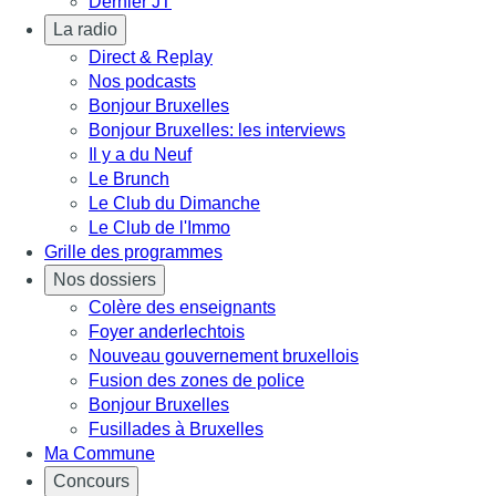
Dernier JT
La radio
Direct & Replay
Nos podcasts
Bonjour Bruxelles
Bonjour Bruxelles: les interviews
Il y a du Neuf
Le Brunch
Le Club du Dimanche
Le Club de l'Immo
Grille des programmes
Nos dossiers
Colère des enseignants
Foyer anderlechtois
Nouveau gouvernement bruxellois
Fusion des zones de police
Bonjour Bruxelles
Fusillades à Bruxelles
Ma Commune
Concours