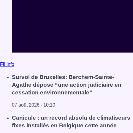
Survol de Bruxelles: Berchem-Sainte-
Agathe dépose “une action judiciaire en
cessation environnementale”
07 août 2026 - 10:10
Lire l'article Survol de Bruxelles: Berchem-Sainte-Agathe
Canicule : un record absolu de climatiseurs
fixes installés en Belgique cette année
07 août 2026 - 08:49
Lire l'article Canicule : un record absolu de climatiseurs f
Le RWDM récolte déjà 100.000 euros pour
financer sa reconstruction
07 août 2026 - 08:41
Lire l'article Le RWDM récolte déjà 100.000 euros pour fi
Voir tout le fil info
BX1 2026
Back to top