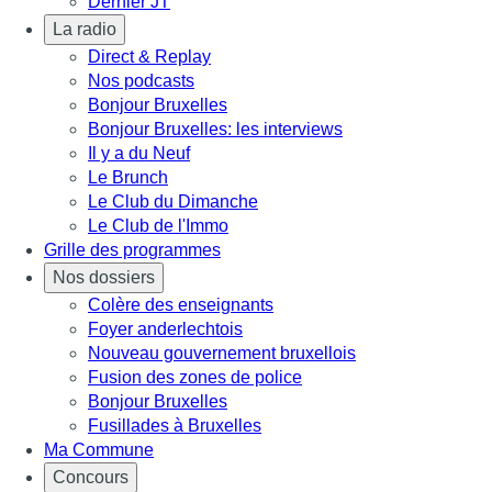
Dernier JT
La radio
Direct & Replay
Nos podcasts
Bonjour Bruxelles
Bonjour Bruxelles: les interviews
Il y a du Neuf
Le Brunch
Le Club du Dimanche
Le Club de l'Immo
Grille des programmes
Nos dossiers
Colère des enseignants
Foyer anderlechtois
Nouveau gouvernement bruxellois
Fusion des zones de police
Bonjour Bruxelles
Fusillades à Bruxelles
Ma Commune
Concours