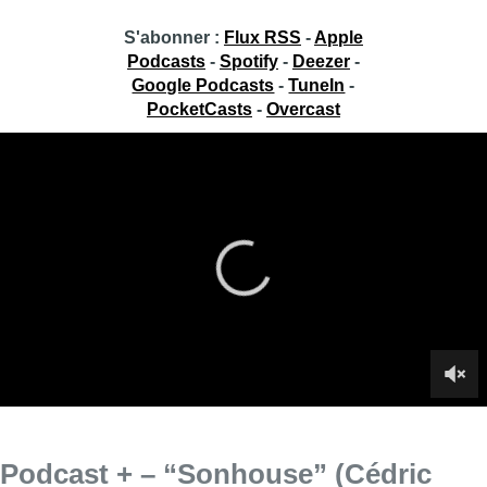
S'abonner :
Flux RSS
-
Apple
Podcasts
-
Spotify
-
Deezer
-
Google Podcasts
-
TuneIn
-
PocketCasts
-
Overcast
Podcast + – “Sonhouse” (Cédric
Engels) et “In the dark” (dont nous
parle Lindsay Weber)
Ce jeudi, Jean-Jacques Deleeuw parle du podcast “
Sonhouse
”
avec son créateur Cédric Engels, et aborde le podcast
américain “
In the dark
” avec Lindsay Weber, stagiaire
américaine à BX1.
Infos sur le replay