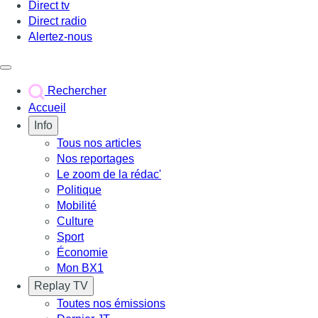
Direct tv
Direct radio
Alertez-nous
Déclencher le menu
Rechercher
Accueil
Info
Tous nos articles
Nos reportages
Le zoom de la rédac'
Politique
Mobilité
Culture
Sport
Économie
Mon BX1
Replay TV
Toutes nos émissions