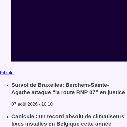
Fil info
Survol de Bruxelles: Berchem-Sainte-
Agathe attaque “la route RNP 07” en justice
07 août 2026 - 10:10
Lire l'article Survol de Bruxelles: Berchem-Sainte-Agathe 
Canicule : un record absolu de climatiseurs
fixes installés en Belgique cette année
07 août 2026 - 08:49
Lire l'article Canicule : un record absolu de climatiseurs f
Le RWDM récolte déjà 100.000 euros pour
financer sa reconstruction
07 août 2026 - 08:41
Lire l'article Le RWDM récolte déjà 100.000 euros pour fi
Voir tout le fil info
BX1 2026