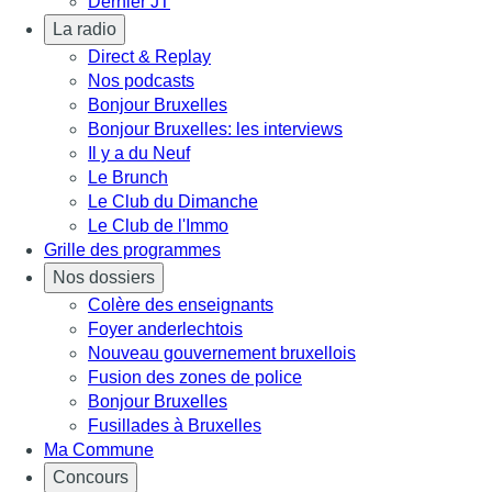
Dernier JT
La radio
Direct & Replay
Nos podcasts
Bonjour Bruxelles
Bonjour Bruxelles: les interviews
Il y a du Neuf
Le Brunch
Le Club du Dimanche
Le Club de l'Immo
Grille des programmes
Nos dossiers
Colère des enseignants
Foyer anderlechtois
Nouveau gouvernement bruxellois
Fusion des zones de police
Bonjour Bruxelles
Fusillades à Bruxelles
Ma Commune
Concours