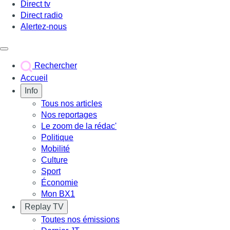
Direct tv
Direct radio
Alertez-nous
Déclencher le menu
Rechercher
Accueil
Info
Tous nos articles
Nos reportages
Le zoom de la rédac'
Politique
Mobilité
Culture
Sport
Économie
Mon BX1
Replay TV
Toutes nos émissions