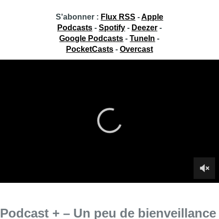
S'abonner :
Flux RSS
-
Apple
Podcasts
-
Spotify
-
Deezer
-
Google Podcasts
-
TuneIn
-
PocketCasts
-
Overcast
Podcast + – Un peu de bienveillance
: Mélanie Lecomte
Ce mercredi, Jean-Jacques Deleeuw reçoit Mélanie Lecomte
de l’association Ricochet. Cette émission fait partie de la
collection “Un peu de bienveillance”.
►
Collection :
Un peu de bienveillance
►
Retrouvez toutes les émissions de Podcast +