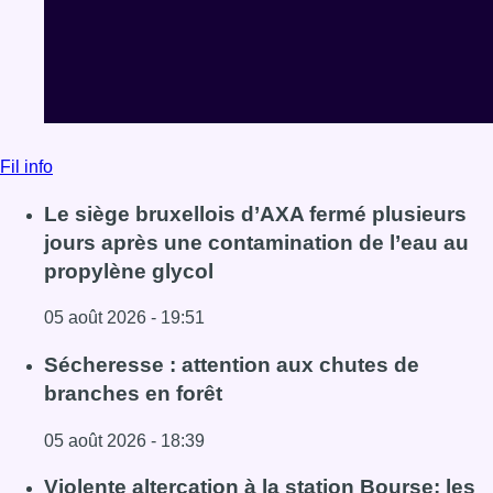
05 août 2026 - 19:51
Lire l'article Le siège bruxellois d’AXA fermé plusieurs j
Sécheresse : attention aux chutes de
branches en forêt
05 août 2026 - 18:39
Lire l'article Sécheresse : attention aux chutes de branche
Violente altercation à la station Bourse: les
deux suspects impliqués restent en
détention
05 août 2026 - 18:28
Lire l'article Violente altercation à la station Bourse: les
Voir tout le fil info
BX1 2026
Back to top