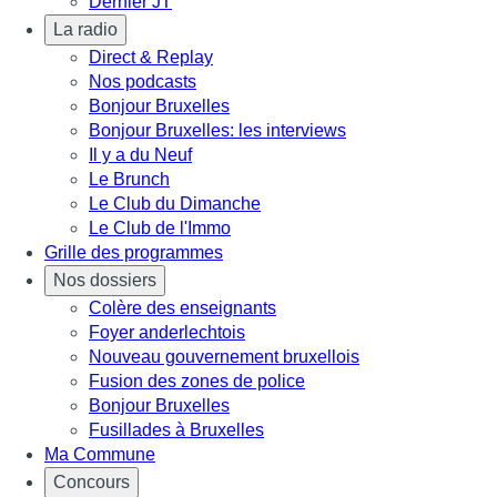
Dernier JT
La radio
Direct & Replay
Nos podcasts
Bonjour Bruxelles
Bonjour Bruxelles: les interviews
Il y a du Neuf
Le Brunch
Le Club du Dimanche
Le Club de l'Immo
Grille des programmes
Nos dossiers
Colère des enseignants
Foyer anderlechtois
Nouveau gouvernement bruxellois
Fusion des zones de police
Bonjour Bruxelles
Fusillades à Bruxelles
Ma Commune
Concours