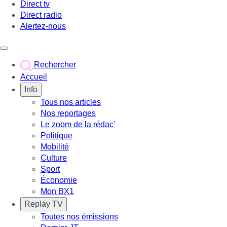
Direct tv
Direct radio
Alertez-nous
Déclencher le menu
Rechercher
Accueil
Info
Tous nos articles
Nos reportages
Le zoom de la rédac'
Politique
Mobilité
Culture
Sport
Économie
Mon BX1
Replay TV
Toutes nos émissions