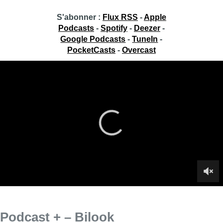
S'abonner :
Flux RSS
-
Apple
Podcasts
-
Spotify
-
Deezer
-
Google Podcasts
-
TuneIn
-
PocketCasts
-
Overcast
Podcast + – Bilook
Ce jeudi, Bilook était l’invité de Jean-Jacques Deleeuw dans
Podcast + sur BX1+. Il venait présenter son podcast intitulé
“Salut toi, tu vas bien ?”
Infos sur le replay