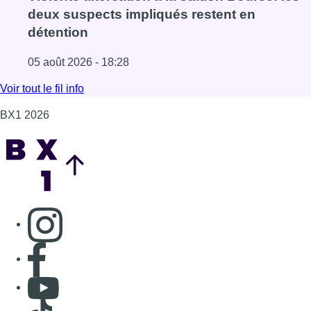
Consulter page Instagram
Consulter page Facebook
Consulter Youtube
Consulter TikTok
Nous rejoindre sur Whatsapp
S'abonner à notre newsletter
Connaître BX1
Publicité
Offres d'emploi
Contact
Mentions légales
Politique de cookies (UE)