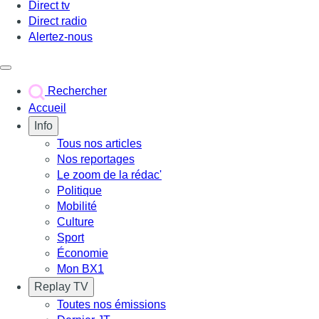
Direct tv
Direct radio
Alertez-nous
Déclencher le menu
Rechercher
Accueil
Info
Tous nos articles
Nos reportages
Le zoom de la rédac'
Politique
Mobilité
Culture
Sport
Économie
Mon BX1
Replay TV
Toutes nos émissions