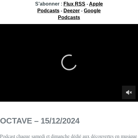
S'abonner :
Flux RSS
-
Apple
Podcasts
-
Deezer
-
Google
Podcasts
OCTAVE – 15/12/2024
Podcast chaque samedi et dimanche dédié aux découvertes en musique