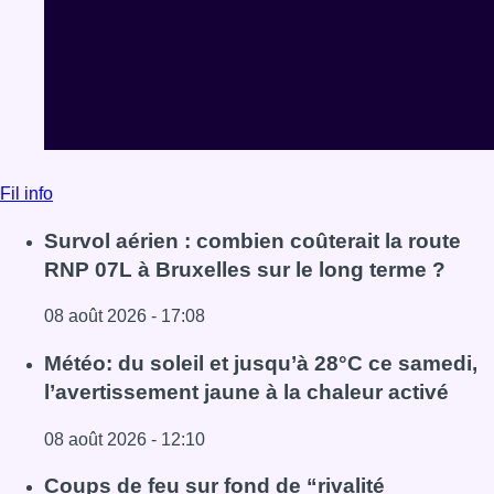
Fil info
Survol aérien : combien coûterait la route
RNP 07L à Bruxelles sur le long terme ?
08 août 2026 - 17:08
Lire l'article Survol aérien : combien coûterait la route R
Météo: du soleil et jusqu’à 28°C ce samedi,
l’avertissement jaune à la chaleur activé
08 août 2026 - 12:10
Lire l'article Météo: du soleil et jusqu’à 28°C ce samedi, l
Coups de feu sur fond de “rivalité