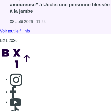
amoureuse” à Uccle: une personne blessée
à la jambe
08 août 2026 - 11:24
Lire l'article Coups de feu sur fond de “rivalité amoureus
Voir tout le fil info
BX1 2026
Back to top
Consulter page Instagram
Consulter page Facebook
Consulter Youtube
Consulter TikTok