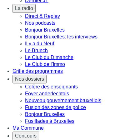
Dernier JT
La radio
Direct & Replay
Nos podcasts
Bonjour Bruxelles
Bonjour Bruxelles: les interviews
Il y a du Neuf
Le Brunch
Le Club du Dimanche
Le Club de l'Immo
Grille des programmes
Nos dossiers
Colère des enseignants
Foyer anderlechtois
Nouveau gouvernement bruxellois
Fusion des zones de police
Bonjour Bruxelles
Fusillades à Bruxelles
Ma Commune
Concours