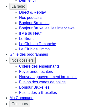
Dernier JT
La radio
Direct & Replay
Nos podcasts
Bonjour Bruxelles
Bonjour Bruxelles: les interviews
Il y a du Neuf
Le Brunch
Le Club du Dimanche
Le Club de l'Immo
Grille des programmes
Nos dossiers
Colère des enseignants
Foyer anderlechtois
Nouveau gouvernement bruxellois
Fusion des zones de police
Bonjour Bruxelles
Fusillades à Bruxelles
Ma Commune
Concours