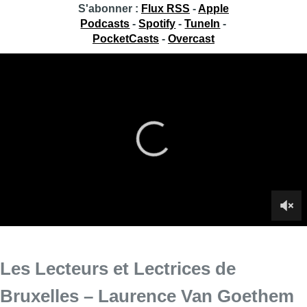
S'abonner :
Flux RSS
-
Apple
Podcasts
-
Spotify
-
TuneIn
-
PocketCasts
-
Overcast
Les Lecteurs et Lectrices de
Bruxelles – Laurence Van Goethem
L’autrice Laurence Van Goethem était l’invitée de Soraya
Amrani dans Les Lecteurs et Lectrices de Bruxelles ce lundi
sur BX1+.
Infos sur le replay