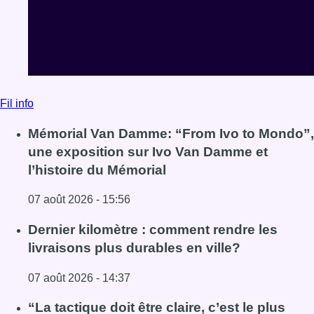
07 août 2026 - 15:56
Lire l'article Mémorial Van Damme: “From Ivo to Mondo”, 
Dernier kilomètre : comment rendre les
livraisons plus durables en ville?
07 août 2026 - 14:37
Lire l'article Dernier kilomètre : comment rendre les livrai
“La tactique doit être claire, c’est le plus
important”: Mark van Bommel dévoile sa
philosophie pour les Diables rouges
07 août 2026 - 13:47
Lire l'article “La tactique doit être claire, c’est le plus 
Voir tout le fil info
BX1 2026
Back to top