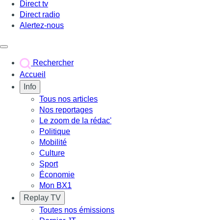
Direct tv
Direct radio
Alertez-nous
Déclencher le menu
Rechercher
Accueil
Info
Tous nos articles
Nos reportages
Le zoom de la rédac'
Politique
Mobilité
Culture
Sport
Économie
Mon BX1
Replay TV
Toutes nos émissions