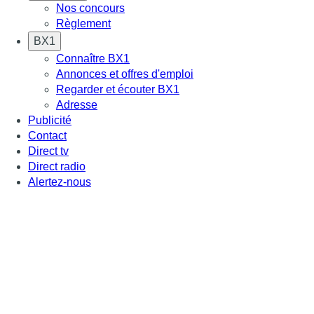
Nos concours
Règlement
BX1
Connaître BX1
Annonces et offres d'emploi
Regarder et écouter BX1
Adresse
Publicité
Contact
Direct tv
Direct radio
Alertez-nous