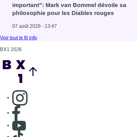
Consulter page Instagram
Consulter page Facebook
Consulter Youtube
Consulter TikTok
Nous rejoindre sur Whatsapp
S'abonner à notre newsletter
Connaître BX1
Publicité
Offres d'emploi
Contact
Mentions légales
Politique de cookies (UE)