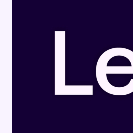
Fil info
Mémorial Van Damme: “From Ivo to Mondo”,
une exposition sur Ivo Van Damme et
l’histoire du Mémorial