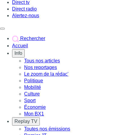
Direct tv
Direct radio
Alertez-nous
Déclencher le menu
Rechercher
Accueil
Info
Tous nos articles
Nos reportages
Le zoom de la rédac'
Politique
Mobilité
Culture
Sport
Économie
Mon BX1
Replay TV
Toutes nos émissions