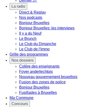
Dernier JT
La radio
Direct & Replay
Nos podcasts
Bonjour Bruxelles
Bonjour Bruxelles: les interviews
Il y a du Neuf
Le Brunch
Le Club du Dimanche
Le Club de l'Immo
Grille des programmes
Nos dossiers
Colère des enseignants
Foyer anderlechtois
Nouveau gouvernement bruxellois
Fusion des zones de police
Bonjour Bruxelles
Fusillades à Bruxelles
Ma Commune
Concours