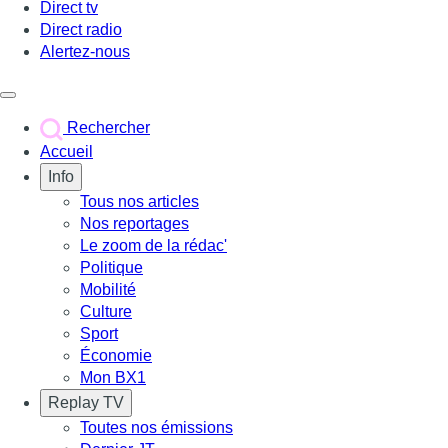
Direct tv
Direct radio
Alertez-nous
Déclencher le menu
Rechercher
Accueil
Info
Tous nos articles
Nos reportages
Le zoom de la rédac'
Politique
Mobilité
Culture
Sport
Économie
Mon BX1
Replay TV
Toutes nos émissions