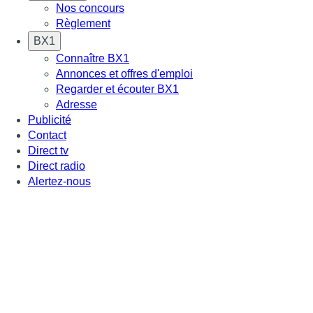
Nos concours
Règlement
BX1
Connaître BX1
Annonces et offres d'emploi
Regarder et écouter BX1
Adresse
Publicité
Contact
Direct tv
Direct radio
Alertez-nous