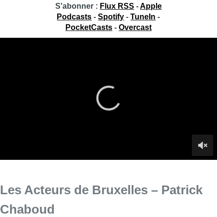
S'abonner :
Flux RSS
-
Apple
Podcasts
-
Spotify
-
TuneIn
-
PocketCasts
-
Overcast
Les Acteurs de Bruxelles – Patrick
Chaboud
Patrick Chaboud, directeur du Magic Land Théâtre, dévoile sa
longue carrière et son combat pour la survie de son théâtre
dans Les Acteurs de Bruxelles avec Soraya Amrani, ce
mercredi sur BX1+.
Infos sur le replay