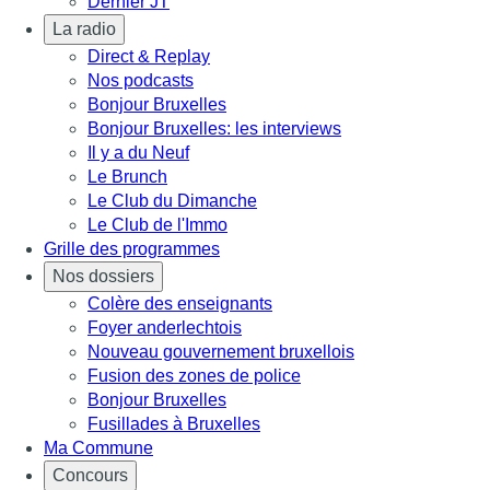
Dernier JT
La radio
Direct & Replay
Nos podcasts
Bonjour Bruxelles
Bonjour Bruxelles: les interviews
Il y a du Neuf
Le Brunch
Le Club du Dimanche
Le Club de l'Immo
Grille des programmes
Nos dossiers
Colère des enseignants
Foyer anderlechtois
Nouveau gouvernement bruxellois
Fusion des zones de police
Bonjour Bruxelles
Fusillades à Bruxelles
Ma Commune
Concours