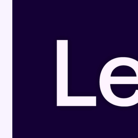
Fil info
Éclipse solaire du 12 août : comment
reconnaître des vraies lunettes de