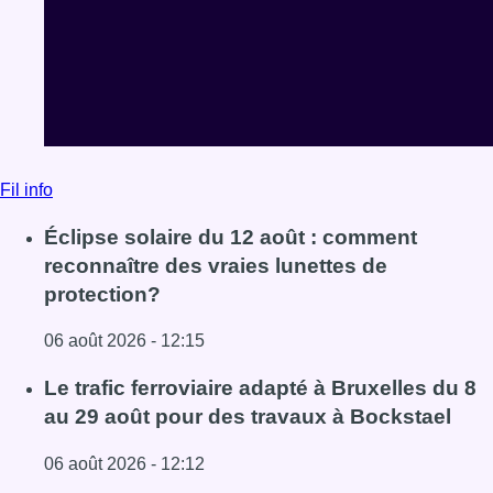
protection?
06 août 2026 - 12:15
Lire l'article Éclipse solaire du 12 août : comment reconna
Le trafic ferroviaire adapté à Bruxelles du 8
au 29 août pour des travaux à Bockstael
06 août 2026 - 12:12
Lire l'article Le trafic ferroviaire adapté à Bruxelles du 8
La police de Bruxelles-Ouest saisit plus de
deux kilos de speed après un contrôle
routier à Ganshoren
06 août 2026 - 11:36
Lire l'article La police de Bruxelles-Ouest saisit plus de
Voir tout le fil info
BX1 2026
Back to top