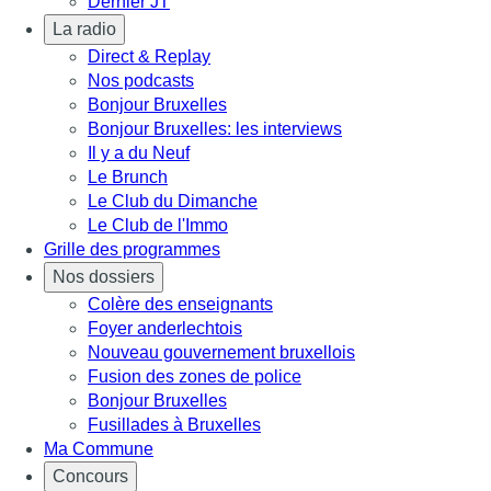
Dernier JT
La radio
Direct & Replay
Nos podcasts
Bonjour Bruxelles
Bonjour Bruxelles: les interviews
Il y a du Neuf
Le Brunch
Le Club du Dimanche
Le Club de l'Immo
Grille des programmes
Nos dossiers
Colère des enseignants
Foyer anderlechtois
Nouveau gouvernement bruxellois
Fusion des zones de police
Bonjour Bruxelles
Fusillades à Bruxelles
Ma Commune
Concours