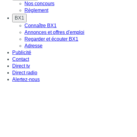
Nos concours
Règlement
BX1
Connaître BX1
Annonces et offres d'emploi
Regarder et écouter BX1
Adresse
Publicité
Contact
Direct tv
Direct radio
Alertez-nous