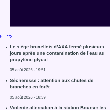
05 août 2026 - 19:51
Lire l'article Le siège bruxellois d’AXA fermé plusieurs j
Sécheresse : attention aux chutes de
branches en forêt
05 août 2026 - 18:39
Lire l'article Sécheresse : attention aux chutes de branche
Violente altercation à la station Bourse: les
deux suspects impliqués restent en
détention
05 août 2026 - 18:28
Lire l'article Violente altercation à la station Bourse: les
Voir tout le fil info
BX1 2026
Back to top