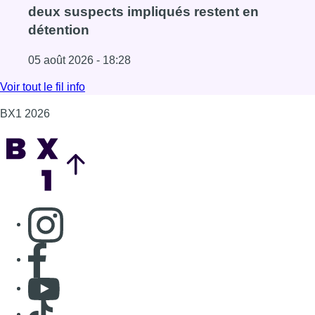
Consulter page Instagram
Consulter page Facebook
Consulter Youtube
Consulter TikTok
Nous rejoindre sur Whatsapp
S'abonner à notre newsletter
Connaître BX1
Publicité
Offres d'emploi
Contact
Mentions légales
Politique de cookies (UE)