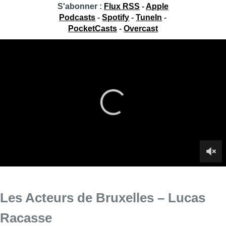
S'abonner :
Flux RSS
-
Apple
Podcasts
-
Spotify
-
TuneIn
-
PocketCasts
-
Overcast
Les Acteurs de Bruxelles – Lucas
Racasse
Soraya Amrani est ce jeudi à Saint-Gilles pour présenter
l’llustrateur et vidéaste Lucas Racasse dans Les Acteurs de
Bruxelles.
Infos sur le replay