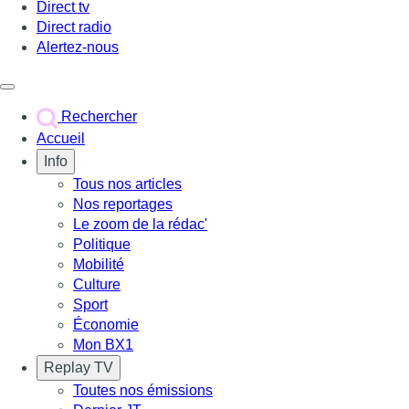
Direct tv
Direct radio
Alertez-nous
Déclencher le menu
Rechercher
Accueil
Info
Tous nos articles
Nos reportages
Le zoom de la rédac'
Politique
Mobilité
Culture
Sport
Économie
Mon BX1
Replay TV
Toutes nos émissions