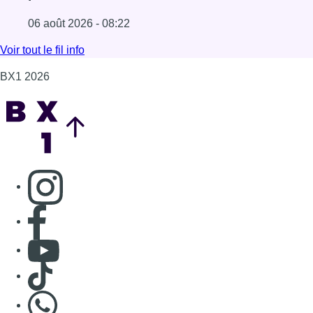
Consulter page Instagram
Consulter page Facebook
Consulter Youtube
Consulter TikTok
Nous rejoindre sur Whatsapp
S'abonner à notre newsletter
Connaître BX1
Publicité
Offres d'emploi
Contact
Mentions légales
Politique de cookies (UE)
Gérer les cookies