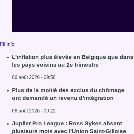
06 août 2026 - 09:50
Lire l'article L’inflation plus élevée en Belgique que dans 
Plus de la moitié des exclus du chômage
ont demandé un revenu d’intégration
06 août 2026 - 09:22
Lire l'article Plus de la moitié des exclus du chômage on
Jupiler Pro League : Ross Sykes absent
plusieurs mois avec l’Union Saint-Gilloise
06 août 2026 - 08:22
Lire l'article Jupiler Pro League : Ross Sykes absent plus
Voir tout le fil info
BX1 2026
Back to top