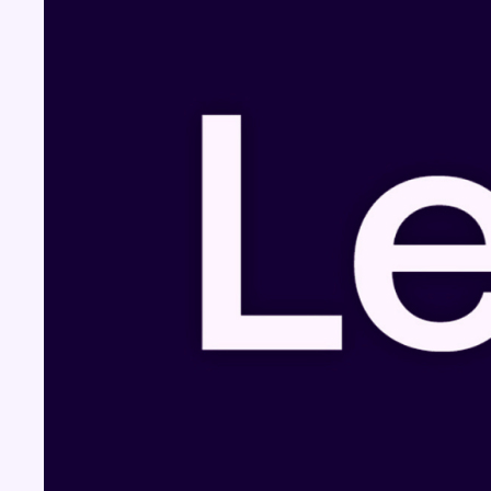
Fil info
L’inflation plus élevée en Belgique que dans
les pays voisins au 2e trimestre