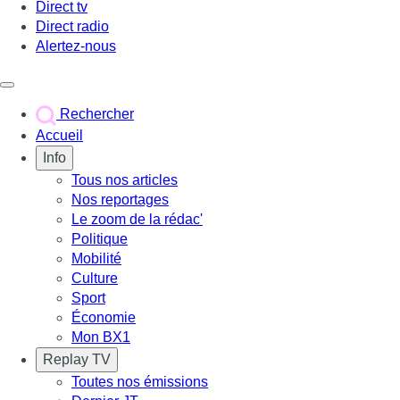
Direct tv
Direct radio
Alertez-nous
Déclencher le menu
Rechercher
Accueil
Info
Tous nos articles
Nos reportages
Le zoom de la rédac'
Politique
Mobilité
Culture
Sport
Économie
Mon BX1
Replay TV
Toutes nos émissions