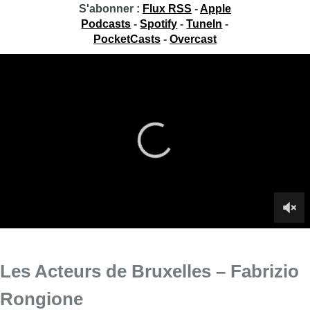
S'abonner :
Flux RSS
-
Apple
Podcasts
-
Spotify
-
TuneIn
-
PocketCasts
-
Overcast
Les Acteurs de Bruxelles – Fabrizio
Rongione
Soraya Amrani se rend au Théâtre de la Toison d’Or pour
rencontrer l’acteur bruxellois Fabrizio Rongione dans ce
nouveau numéro des Acteurs de Bruxelles.
Infos sur le replay