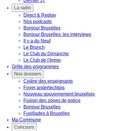
Dernier JT
La radio
Direct & Replay
Nos podcasts
Bonjour Bruxelles
Bonjour Bruxelles: les interviews
Il y a du Neuf
Le Brunch
Le Club du Dimanche
Le Club de l'Immo
Grille des programmes
Nos dossiers
Colère des enseignants
Foyer anderlechtois
Nouveau gouvernement bruxellois
Fusion des zones de police
Bonjour Bruxelles
Fusillades à Bruxelles
Ma Commune
Concours