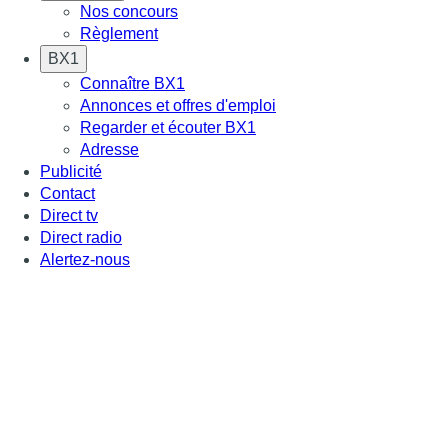
Nos concours
Règlement
BX1
Connaître BX1
Annonces et offres d'emploi
Regarder et écouter BX1
Adresse
Publicité
Contact
Direct tv
Direct radio
Alertez-nous