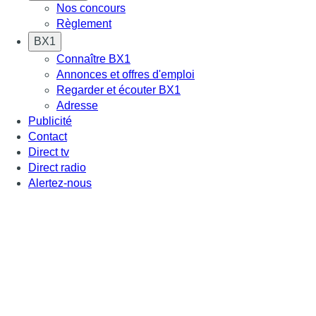
Nos concours
Règlement
BX1
Connaître BX1
Annonces et offres d'emploi
Regarder et écouter BX1
Adresse
Publicité
Contact
Direct tv
Direct radio
Alertez-nous