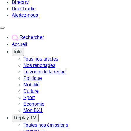
Direct tv
Direct radio
Alertez-nous
Déclencher le menu
Rechercher
Accueil
Info
Tous nos articles
Nos reportages
Le zoom de la rédac'
Politique
Mobilité
Culture
Sport
Économie
Mon BX1
Replay TV
Toutes nos émissions