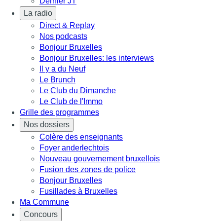
Dernier JT
La radio
Direct & Replay
Nos podcasts
Bonjour Bruxelles
Bonjour Bruxelles: les interviews
Il y a du Neuf
Le Brunch
Le Club du Dimanche
Le Club de l'Immo
Grille des programmes
Nos dossiers
Colère des enseignants
Foyer anderlechtois
Nouveau gouvernement bruxellois
Fusion des zones de police
Bonjour Bruxelles
Fusillades à Bruxelles
Ma Commune
Concours