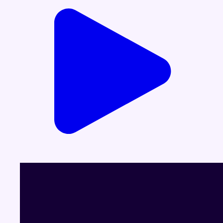
Infos sur le replay
Partager l'émission
Facebook
Twitter
WhatsApp
Share
Dernier JT
Voir le dernier JT