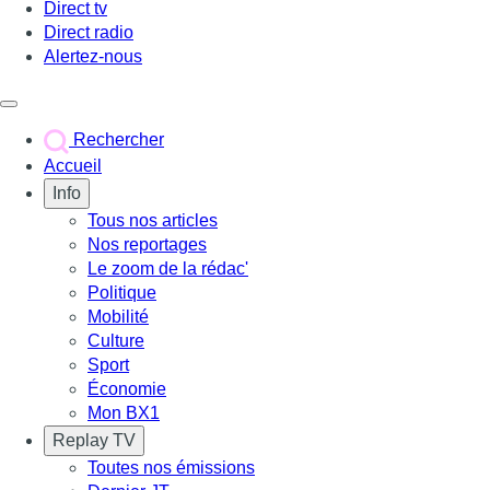
Direct tv
Direct radio
Alertez-nous
Déclencher le menu
Rechercher
Accueil
Info
Tous nos articles
Nos reportages
Le zoom de la rédac'
Politique
Mobilité
Culture
Sport
Économie
Mon BX1
Replay TV
Toutes nos émissions