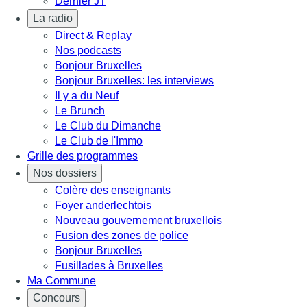
Dernier JT
La radio
Direct & Replay
Nos podcasts
Bonjour Bruxelles
Bonjour Bruxelles: les interviews
Il y a du Neuf
Le Brunch
Le Club du Dimanche
Le Club de l'Immo
Grille des programmes
Nos dossiers
Colère des enseignants
Foyer anderlechtois
Nouveau gouvernement bruxellois
Fusion des zones de police
Bonjour Bruxelles
Fusillades à Bruxelles
Ma Commune
Concours