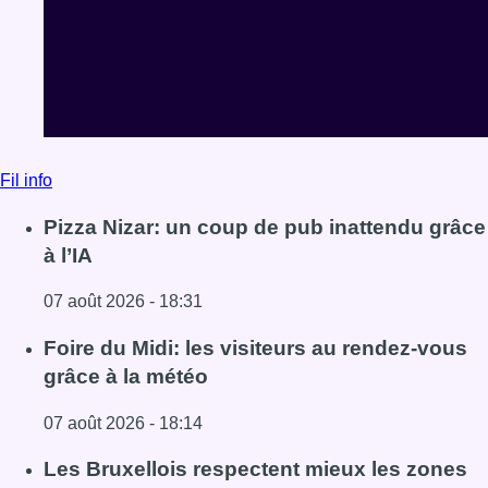
Fil info
Pizza Nizar: un coup de pub inattendu grâce
à l’IA
07 août 2026 - 18:31
Lire l'article Pizza Nizar: un coup de pub inattendu grâce à
Foire du Midi: les visiteurs au rendez-vous
grâce à la météo
07 août 2026 - 18:14
Lire l'article Foire du Midi: les visiteurs au rendez-vous g
Les Bruxellois respectent mieux les zones