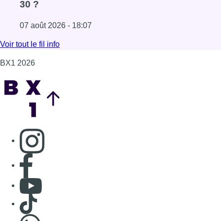
30 ?
07 août 2026 - 18:07
Lire l'article Les Bruxellois respectent mieux les zones 30
Voir tout le fil info
BX1 2026
Back to top
Consulter page Instagram
Consulter page Facebook
Consulter Youtube
Consulter TikTok
Nous rejoindre sur Whatsapp