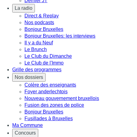
Dernier JT
La radio
Direct & Replay
Nos podcasts
Bonjour Bruxelles
Bonjour Bruxelles: les interviews
Il y a du Neuf
Le Brunch
Le Club du Dimanche
Le Club de l'Immo
Grille des programmes
Nos dossiers
Colère des enseignants
Foyer anderlechtois
Nouveau gouvernement bruxellois
Fusion des zones de police
Bonjour Bruxelles
Fusillades à Bruxelles
Ma Commune
Concours