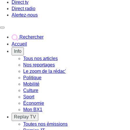
Direct tv
Direct radio
Alertez-nous
Déclencher le menu
Rechercher
Accueil
Info
Tous nos articles
Nos reportages
Le zoom de la rédac'
Politique
Mobilité
Culture
Sport
Économie
Mon BX1
Replay TV
Toutes nos émissions