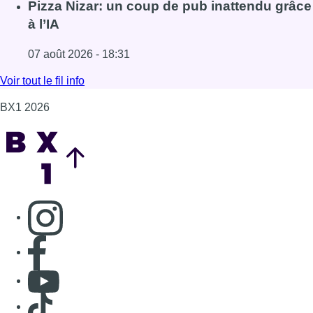
Lire l'article Coups de feu sur fond de “rivalité amoureus
Pizza Nizar: un coup de pub inattendu grâce
à l’IA
07 août 2026 - 18:31
Lire l'article Pizza Nizar: un coup de pub inattendu grâce à
Voir tout le fil info
BX1 2026
Back to top
Consulter page Instagram
Consulter page Facebook
Consulter Youtube
Consulter TikTok