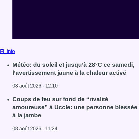
Fil info
Météo: du soleil et jusqu’à 28°C ce samedi,
l’avertissement jaune à la chaleur activé
08 août 2026 - 12:10
Lire l'article Météo: du soleil et jusqu’à 28°C ce samedi, l
Coups de feu sur fond de “rivalité
amoureuse” à Uccle: une personne blessée
à la jambe
08 août 2026 - 11:24