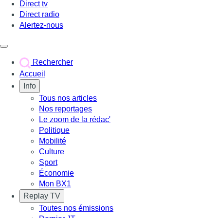
Direct tv
Direct radio
Alertez-nous
Déclencher le menu
Rechercher
Accueil
Info
Tous nos articles
Nos reportages
Le zoom de la rédac'
Politique
Mobilité
Culture
Sport
Économie
Mon BX1
Replay TV
Toutes nos émissions