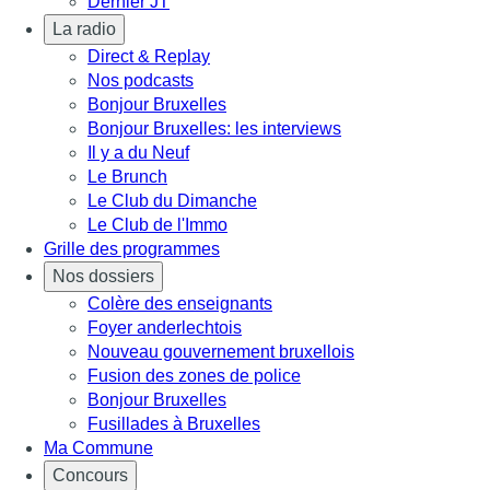
Dernier JT
La radio
Direct & Replay
Nos podcasts
Bonjour Bruxelles
Bonjour Bruxelles: les interviews
Il y a du Neuf
Le Brunch
Le Club du Dimanche
Le Club de l'Immo
Grille des programmes
Nos dossiers
Colère des enseignants
Foyer anderlechtois
Nouveau gouvernement bruxellois
Fusion des zones de police
Bonjour Bruxelles
Fusillades à Bruxelles
Ma Commune
Concours