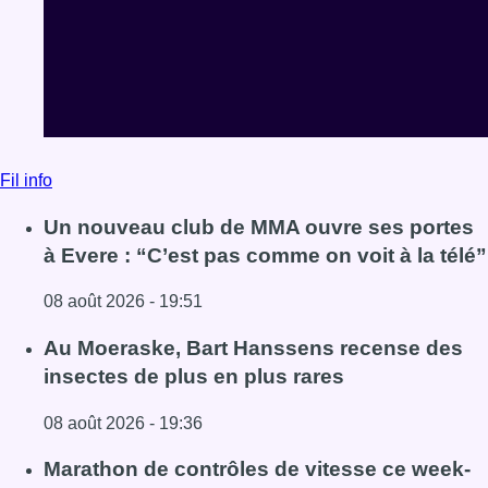
Fil info
Un nouveau club de MMA ouvre ses portes
à Evere : “C’est pas comme on voit à la télé”
08 août 2026 - 19:51
Lire l'article Un nouveau club de MMA ouvre ses portes à E
Au Moeraske, Bart Hanssens recense des
insectes de plus en plus rares
08 août 2026 - 19:36
Lire l'article Au Moeraske, Bart Hanssens recense des ins
Marathon de contrôles de vitesse ce week-