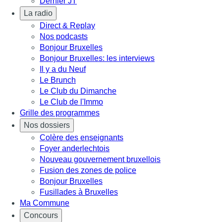
Dernier JT
La radio
Direct & Replay
Nos podcasts
Bonjour Bruxelles
Bonjour Bruxelles: les interviews
Il y a du Neuf
Le Brunch
Le Club du Dimanche
Le Club de l'Immo
Grille des programmes
Nos dossiers
Colère des enseignants
Foyer anderlechtois
Nouveau gouvernement bruxellois
Fusion des zones de police
Bonjour Bruxelles
Fusillades à Bruxelles
Ma Commune
Concours