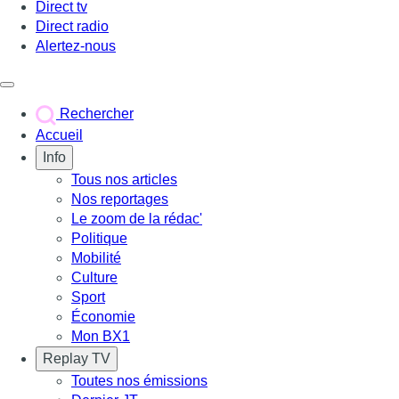
Direct tv
Direct radio
Alertez-nous
Déclencher le menu
Rechercher
Accueil
Info
Tous nos articles
Nos reportages
Le zoom de la rédac'
Politique
Mobilité
Culture
Sport
Économie
Mon BX1
Replay TV
Toutes nos émissions