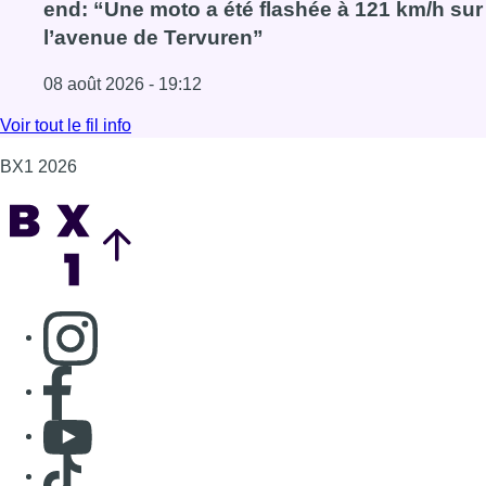
end: “Une moto a été flashée à 121 km/h sur
l’avenue de Tervuren”
08 août 2026 - 19:12
Lire l'article Marathon de contrôles de vitesse ce week-e
Voir tout le fil info
BX1 2026
Back to top
Consulter page Instagram
Consulter page Facebook
Consulter Youtube
Consulter TikTok