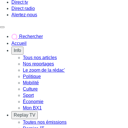
Direct tv
Direct radio
Alertez-nous
Déclencher le menu
Rechercher
Accueil
Info
Tous nos articles
Nos reportages
Le zoom de la rédac'
Politique
Mobilité
Culture
Sport
Économie
Mon BX1
Replay TV
Toutes nos émissions