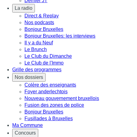
Dernier JT
La radio
Direct & Replay
Nos podcasts
Bonjour Bruxelles
Bonjour Bruxelles: les interviews
Il y a du Neuf
Le Brunch
Le Club du Dimanche
Le Club de l'Immo
Grille des programmes
Nos dossiers
Colère des enseignants
Foyer anderlechtois
Nouveau gouvernement bruxellois
Fusion des zones de police
Bonjour Bruxelles
Fusillades à Bruxelles
Ma Commune
Concours