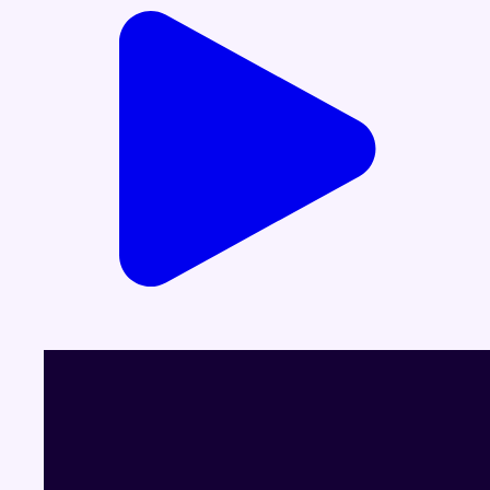
13/02/2025 à 13:00
Partager l'émission
Facebook
Twitter
WhatsApp
Share
Dernier JT
Voir le dernier JT