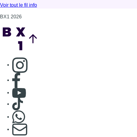
Consulter Youtube
Consulter TikTok
Nous rejoindre sur Whatsapp
S'abonner à notre newsletter
Connaître BX1
Publicité
Offres d'emploi
Contact
Mentions légales
Politique de cookies (UE)
Gérer les cookies