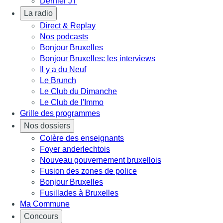
Dernier JT
La radio
Direct & Replay
Nos podcasts
Bonjour Bruxelles
Bonjour Bruxelles: les interviews
Il y a du Neuf
Le Brunch
Le Club du Dimanche
Le Club de l'Immo
Grille des programmes
Nos dossiers
Colère des enseignants
Foyer anderlechtois
Nouveau gouvernement bruxellois
Fusion des zones de police
Bonjour Bruxelles
Fusillades à Bruxelles
Ma Commune
Concours