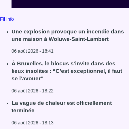
se l’avouer”
06 août 2026 - 18:22
Lire l'article À Bruxelles, le blocus s’invite dans des lieux i
La vague de chaleur est officiellement
terminée
06 août 2026 - 18:13
Lire l'article La vague de chaleur est officiellement termin
Voir tout le fil info
BX1 2026
Back to top
Consulter page Instagram
Consulter page Facebook