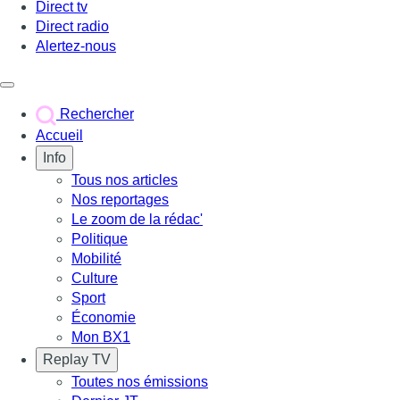
Direct tv
Direct radio
Alertez-nous
Déclencher le menu
Rechercher
Accueil
Info
Tous nos articles
Nos reportages
Le zoom de la rédac'
Politique
Mobilité
Culture
Sport
Économie
Mon BX1
Replay TV
Toutes nos émissions