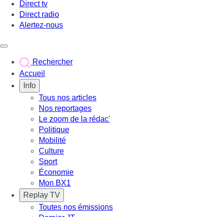
Direct tv
Direct radio
Alertez-nous
Déclencher le menu
Rechercher
Accueil
Info
Tous nos articles
Nos reportages
Le zoom de la rédac'
Politique
Mobilité
Culture
Sport
Économie
Mon BX1
Replay TV
Toutes nos émissions