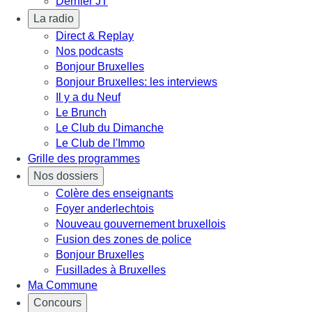
Dernier JT
La radio
Direct & Replay
Nos podcasts
Bonjour Bruxelles
Bonjour Bruxelles: les interviews
Il y a du Neuf
Le Brunch
Le Club du Dimanche
Le Club de l'Immo
Grille des programmes
Nos dossiers
Colère des enseignants
Foyer anderlechtois
Nouveau gouvernement bruxellois
Fusion des zones de police
Bonjour Bruxelles
Fusillades à Bruxelles
Ma Commune
Concours