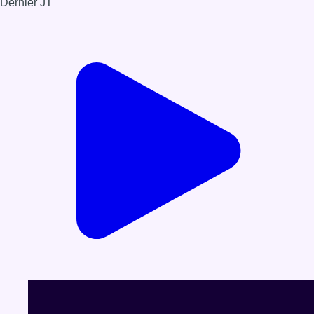
21/11/2024 à 13:00
Partager l'émission
Facebook
Twitter
WhatsApp
Share
Dernier JT
Voir le dernier JT