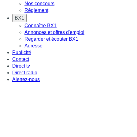
Nos concours
Règlement
BX1
Connaître BX1
Annonces et offres d'emploi
Regarder et écouter BX1
Adresse
Publicité
Contact
Direct tv
Direct radio
Alertez-nous