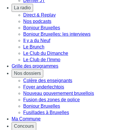
Dernier JT
La radio
Direct & Replay
Nos podcasts
Bonjour Bruxelles
Bonjour Bruxelles: les interviews
Il y a du Neuf
Le Brunch
Le Club du Dimanche
Le Club de l'Immo
Grille des programmes
Nos dossiers
Colère des enseignants
Foyer anderlechtois
Nouveau gouvernement bruxellois
Fusion des zones de police
Bonjour Bruxelles
Fusillades à Bruxelles
Ma Commune
Concours