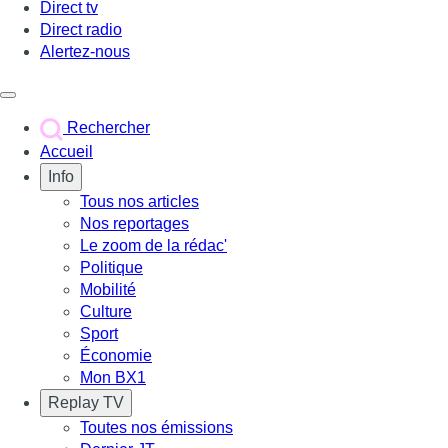
Direct tv
Direct radio
Alertez-nous
Déclencher le menu
Rechercher
Accueil
Info
Tous nos articles
Nos reportages
Le zoom de la rédac'
Politique
Mobilité
Culture
Sport
Économie
Mon BX1
Replay TV
Toutes nos émissions