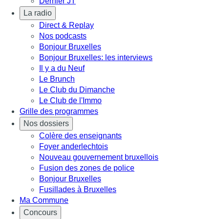
Dernier JT
La radio
Direct & Replay
Nos podcasts
Bonjour Bruxelles
Bonjour Bruxelles: les interviews
Il y a du Neuf
Le Brunch
Le Club du Dimanche
Le Club de l'Immo
Grille des programmes
Nos dossiers
Colère des enseignants
Foyer anderlechtois
Nouveau gouvernement bruxellois
Fusion des zones de police
Bonjour Bruxelles
Fusillades à Bruxelles
Ma Commune
Concours