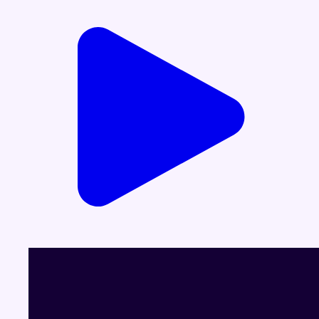
Infos sur le replay
Partager l'émission
Facebook
Twitter
WhatsApp
Share
Dernier JT
Voir le dernier JT