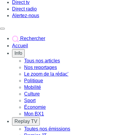
Direct tv
Direct radio
Alertez-nous
Déclencher le menu
Rechercher
Accueil
Info
Tous nos articles
Nos reportages
Le zoom de la rédac'
Politique
Mobilité
Culture
Sport
Économie
Mon BX1
Replay TV
Toutes nos émissions