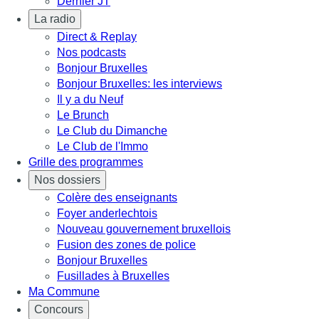
Dernier JT
La radio
Direct & Replay
Nos podcasts
Bonjour Bruxelles
Bonjour Bruxelles: les interviews
Il y a du Neuf
Le Brunch
Le Club du Dimanche
Le Club de l'Immo
Grille des programmes
Nos dossiers
Colère des enseignants
Foyer anderlechtois
Nouveau gouvernement bruxellois
Fusion des zones de police
Bonjour Bruxelles
Fusillades à Bruxelles
Ma Commune
Concours