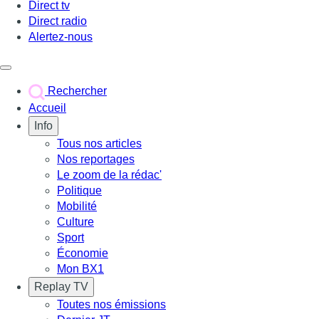
Direct tv
Direct radio
Alertez-nous
Déclencher le menu
Rechercher
Accueil
Info
Tous nos articles
Nos reportages
Le zoom de la rédac'
Politique
Mobilité
Culture
Sport
Économie
Mon BX1
Replay TV
Toutes nos émissions