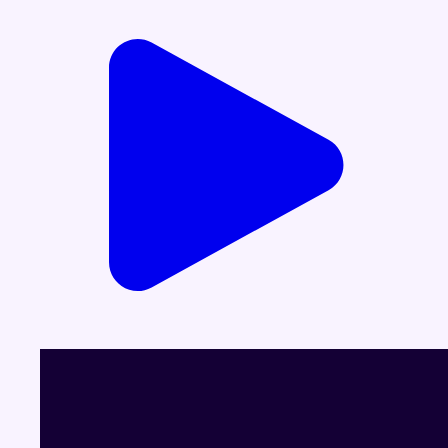
Durée : 00:30:00:00
Partager l'émission
Facebook
Twitter
WhatsApp
Share
Dernier JT
Voir le dernier JT