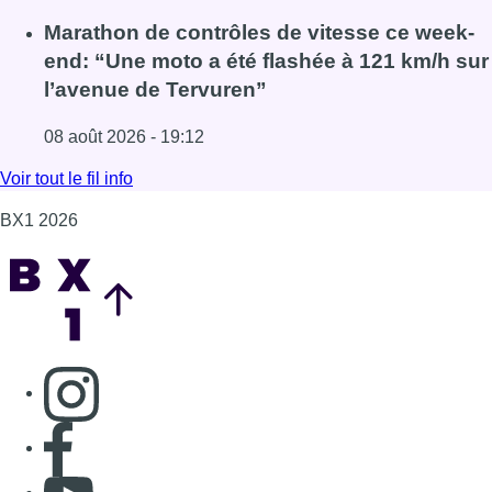
Fil info
Un nouveau club de MMA ouvre ses portes
à Evere : “C’est pas comme on voit à la télé”
08 août 2026 - 19:51
Lire l'article Un nouveau club de MMA ouvre ses portes à E
Au Moeraske, Bart Hanssens recense des
insectes de plus en plus rares
08 août 2026 - 19:36
Lire l'article Au Moeraske, Bart Hanssens recense des ins
Marathon de contrôles de vitesse ce week-
end: “Une moto a été flashée à 121 km/h sur
l’avenue de Tervuren”
08 août 2026 - 19:12
Lire l'article Marathon de contrôles de vitesse ce week-e
Voir tout le fil info