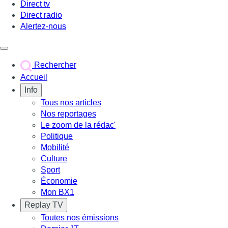
Direct tv
Direct radio
Alertez-nous
Déclencher le menu
Rechercher
Accueil
Info
Tous nos articles
Nos reportages
Le zoom de la rédac'
Politique
Mobilité
Culture
Sport
Économie
Mon BX1
Replay TV
Toutes nos émissions