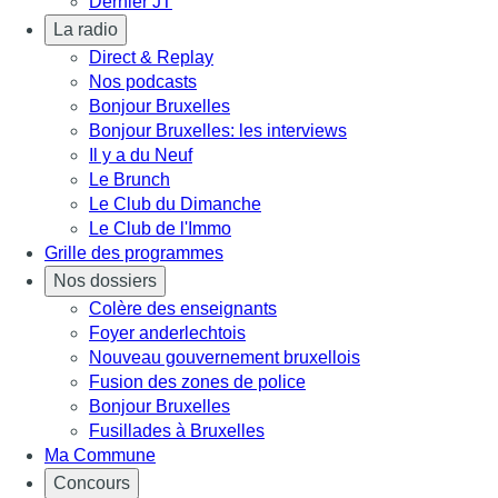
Dernier JT
La radio
Direct & Replay
Nos podcasts
Bonjour Bruxelles
Bonjour Bruxelles: les interviews
Il y a du Neuf
Le Brunch
Le Club du Dimanche
Le Club de l'Immo
Grille des programmes
Nos dossiers
Colère des enseignants
Foyer anderlechtois
Nouveau gouvernement bruxellois
Fusion des zones de police
Bonjour Bruxelles
Fusillades à Bruxelles
Ma Commune
Concours