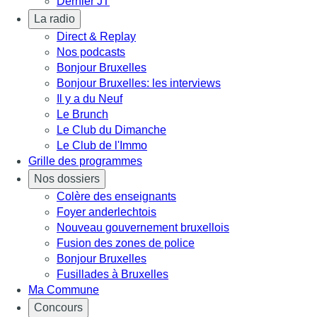
Dernier JT
La radio
Direct & Replay
Nos podcasts
Bonjour Bruxelles
Bonjour Bruxelles: les interviews
Il y a du Neuf
Le Brunch
Le Club du Dimanche
Le Club de l'Immo
Grille des programmes
Nos dossiers
Colère des enseignants
Foyer anderlechtois
Nouveau gouvernement bruxellois
Fusion des zones de police
Bonjour Bruxelles
Fusillades à Bruxelles
Ma Commune
Concours