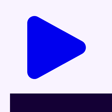
Durée : 00:30:00
Partager l'émission
Facebook
Twitter
WhatsApp
Share
Dernier JT
Voir le dernier JT