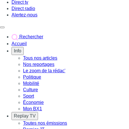
Direct tv
Direct radio
Alertez-nous
Déclencher le menu
Rechercher
Accueil
Info
Tous nos articles
Nos reportages
Le zoom de la rédac'
Politique
Mobilité
Culture
Sport
Économie
Mon BX1
Replay TV
Toutes nos émissions