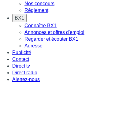
Nos concours
Règlement
BX1
Connaître BX1
Annonces et offres d'emploi
Regarder et écouter BX1
Adresse
Publicité
Contact
Direct tv
Direct radio
Alertez-nous