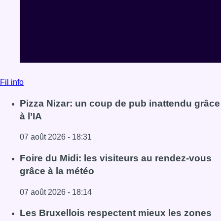
07 août 2026 - 18:31
Lire l'article Pizza Nizar: un coup de pub inattendu grâce à
Foire du Midi: les visiteurs au rendez-vous
grâce à la météo
07 août 2026 - 18:14
Lire l'article Foire du Midi: les visiteurs au rendez-vous g
Les Bruxellois respectent mieux les zones
30 ?
07 août 2026 - 18:07
Lire l'article Les Bruxellois respectent mieux les zones 30
Voir tout le fil info
BX1 2026
Back to top