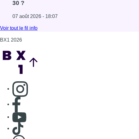
Consulter page Instagram
Consulter page Facebook
Consulter Youtube
Consulter TikTok
Nous rejoindre sur Whatsapp
S'abonner à notre newsletter
Connaître BX1
Publicité
Offres d'emploi
Contact
Mentions légales
Politique de cookies (UE)
Gérer les cookies