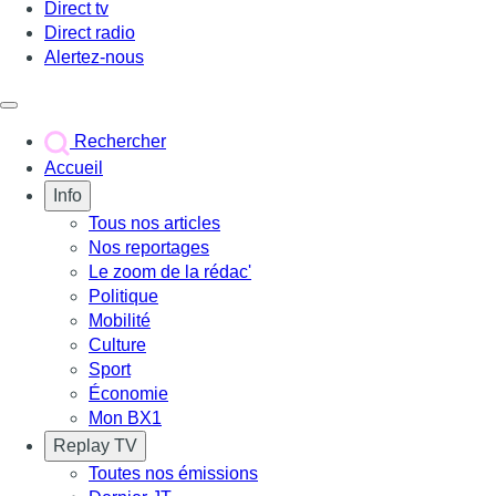
Direct tv
Direct radio
Alertez-nous
Déclencher le menu
Rechercher
Accueil
Info
Tous nos articles
Nos reportages
Le zoom de la rédac'
Politique
Mobilité
Culture
Sport
Économie
Mon BX1
Replay TV
Toutes nos émissions