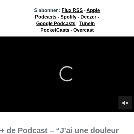
S'abonner :
Flux RSS
-
Apple
Podcasts
-
Spotify
-
Deezer
-
Google Podcasts
-
TuneIn
-
PocketCasts
-
Overcast
+ de Podcast – “J’ai une douleur
quelque part” et “L’odeur”
Jean-Jacques Deleeuw découvre “J’ai une douleur quelque
part” avec Ecaterina Vidick et “L’odeur” avec Rémi Pons.
Infos sur le replay