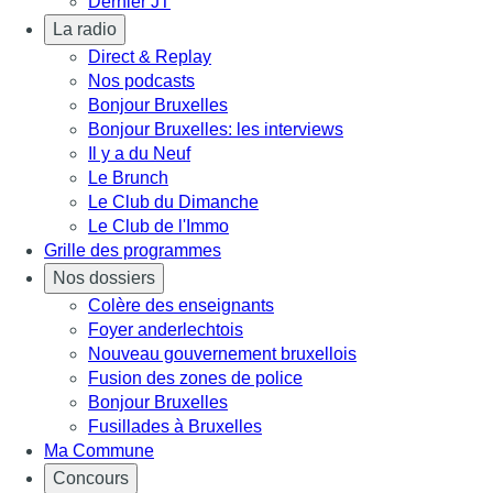
Dernier JT
La radio
Direct & Replay
Nos podcasts
Bonjour Bruxelles
Bonjour Bruxelles: les interviews
Il y a du Neuf
Le Brunch
Le Club du Dimanche
Le Club de l'Immo
Grille des programmes
Nos dossiers
Colère des enseignants
Foyer anderlechtois
Nouveau gouvernement bruxellois
Fusion des zones de police
Bonjour Bruxelles
Fusillades à Bruxelles
Ma Commune
Concours