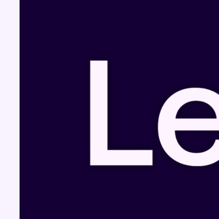
Fil info
Pizza Nizar: un coup de pub inattendu grâce
à l’IA