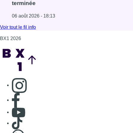
Consulter page Instagram
Consulter page Facebook
Consulter Youtube
Consulter TikTok
Nous rejoindre sur Whatsapp
S'abonner à notre newsletter
Connaître BX1
Publicité
Offres d'emploi
Contact
Mentions légales
Politique de cookies (UE)
Gérer les cookies