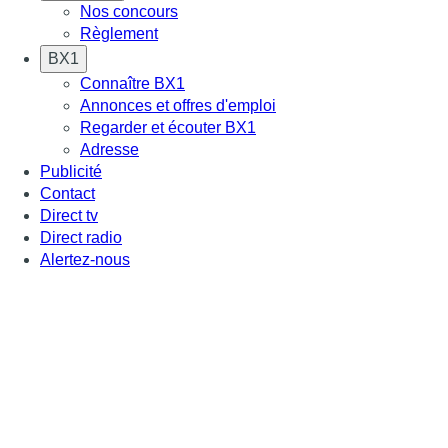
Nos concours
Règlement
BX1
Connaître BX1
Annonces et offres d'emploi
Regarder et écouter BX1
Adresse
Publicité
Contact
Direct tv
Direct radio
Alertez-nous