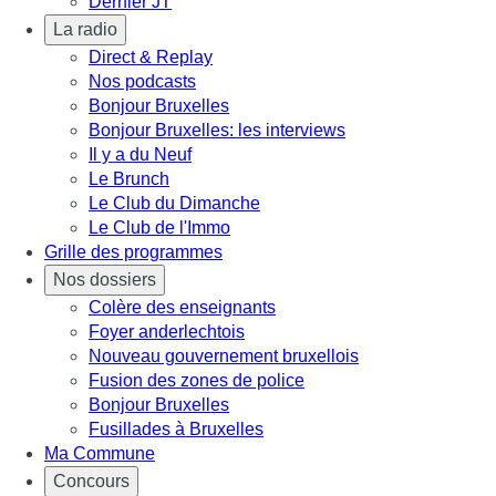
Dernier JT
La radio
Direct & Replay
Nos podcasts
Bonjour Bruxelles
Bonjour Bruxelles: les interviews
Il y a du Neuf
Le Brunch
Le Club du Dimanche
Le Club de l'Immo
Grille des programmes
Nos dossiers
Colère des enseignants
Foyer anderlechtois
Nouveau gouvernement bruxellois
Fusion des zones de police
Bonjour Bruxelles
Fusillades à Bruxelles
Ma Commune
Concours