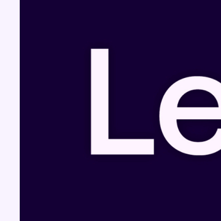
Fil info
Une explosion provoque un incendie dans
une maison à Woluwe-Saint-Lambert