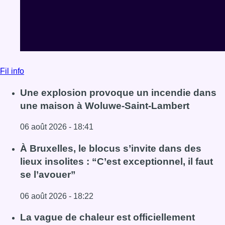
06 août 2026 - 18:41
Lire l'article Une explosion provoque un incendie dans 
À Bruxelles, le blocus s’invite dans des
lieux insolites : “C’est exceptionnel, il faut
se l’avouer”
06 août 2026 - 18:22
Lire l'article À Bruxelles, le blocus s’invite dans des lieux i
La vague de chaleur est officiellement
terminée
06 août 2026 - 18:13
Lire l'article La vague de chaleur est officiellement termin
Voir tout le fil info
BX1 2026
Back to top