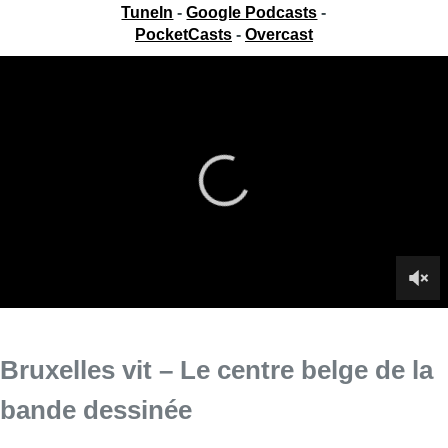
TuneIn
-
Google Podcasts
-
PocketCasts
-
Overcast
Bruxelles vit – Le centre belge de la
bande dessinée
Ce mardi, Charlotte Maréchal anime Bruxelles Vit depuis le
centre belge de la bande dessinée.
►
Retrouvez toutes les émissions de Bruxelles vit
Infos sur le replay