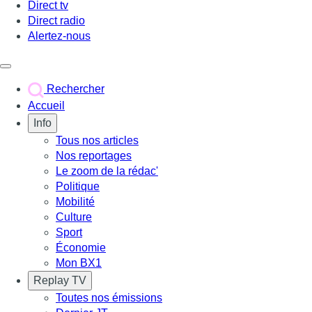
Direct tv
Direct radio
Alertez-nous
Déclencher le menu
Rechercher
Accueil
Info
Tous nos articles
Nos reportages
Le zoom de la rédac'
Politique
Mobilité
Culture
Sport
Économie
Mon BX1
Replay TV
Toutes nos émissions