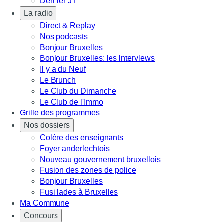
Dernier JT
La radio
Direct & Replay
Nos podcasts
Bonjour Bruxelles
Bonjour Bruxelles: les interviews
Il y a du Neuf
Le Brunch
Le Club du Dimanche
Le Club de l'Immo
Grille des programmes
Nos dossiers
Colère des enseignants
Foyer anderlechtois
Nouveau gouvernement bruxellois
Fusion des zones de police
Bonjour Bruxelles
Fusillades à Bruxelles
Ma Commune
Concours