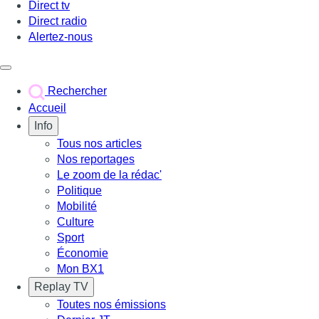
Direct tv
Direct radio
Alertez-nous
Déclencher le menu
Rechercher
Accueil
Info
Tous nos articles
Nos reportages
Le zoom de la rédac'
Politique
Mobilité
Culture
Sport
Économie
Mon BX1
Replay TV
Toutes nos émissions