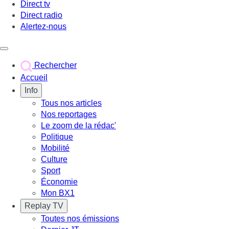
Direct tv
Direct radio
Alertez-nous
Déclencher le menu
Rechercher
Accueil
Info
Tous nos articles
Nos reportages
Le zoom de la rédac'
Politique
Mobilité
Culture
Sport
Économie
Mon BX1
Replay TV
Toutes nos émissions