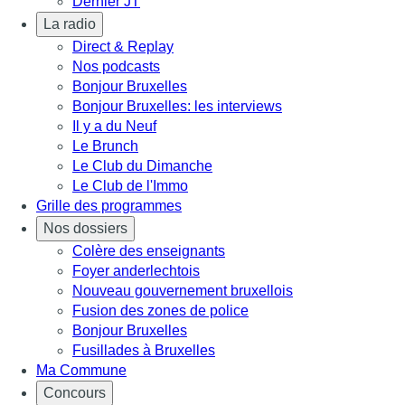
Dernier JT
La radio
Direct & Replay
Nos podcasts
Bonjour Bruxelles
Bonjour Bruxelles: les interviews
Il y a du Neuf
Le Brunch
Le Club du Dimanche
Le Club de l'Immo
Grille des programmes
Nos dossiers
Colère des enseignants
Foyer anderlechtois
Nouveau gouvernement bruxellois
Fusion des zones de police
Bonjour Bruxelles
Fusillades à Bruxelles
Ma Commune
Concours