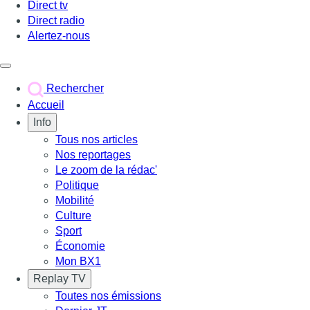
Direct tv
Direct radio
Alertez-nous
Déclencher le menu
Rechercher
Accueil
Info
Tous nos articles
Nos reportages
Le zoom de la rédac'
Politique
Mobilité
Culture
Sport
Économie
Mon BX1
Replay TV
Toutes nos émissions