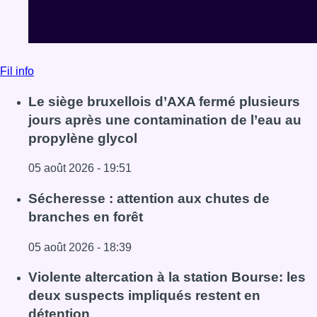
Lire l'article Le siège bruxellois d’AXA fermé plusieurs j
Sécheresse : attention aux chutes de
branches en forêt
05 août 2026 - 18:39
Lire l'article Sécheresse : attention aux chutes de branche
Violente altercation à la station Bourse: les
deux suspects impliqués restent en
détention
05 août 2026 - 18:28
Lire l'article Violente altercation à la station Bourse: les
Voir tout le fil info
BX1 2026
Back to top