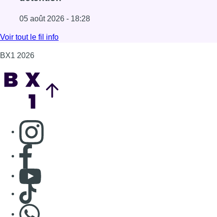
Consulter page Instagram
Consulter page Facebook
Consulter Youtube
Consulter TikTok
Nous rejoindre sur Whatsapp
S'abonner à notre newsletter
Connaître BX1
Publicité
Offres d'emploi
Contact
Mentions légales
Politique de cookies (UE)
Gérer les cookies