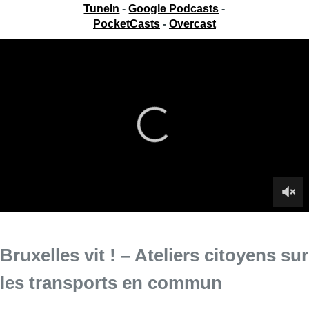
TuneIn
-
Google Podcasts
-
PocketCasts
-
Overcast
Bruxelles vit ! – Ateliers citoyens sur
les transports en commun
Ce jeudi, Charlotte Maréchal anime Bruxelles vit ! de 14h à 16h
depuis les Galeries du Roi.
Infos sur le replay