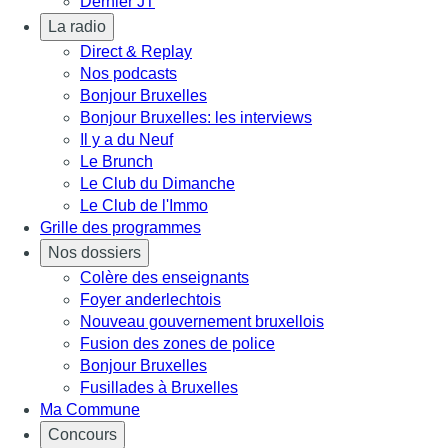
Dernier JT
La radio
Direct & Replay
Nos podcasts
Bonjour Bruxelles
Bonjour Bruxelles: les interviews
Il y a du Neuf
Le Brunch
Le Club du Dimanche
Le Club de l'Immo
Grille des programmes
Nos dossiers
Colère des enseignants
Foyer anderlechtois
Nouveau gouvernement bruxellois
Fusion des zones de police
Bonjour Bruxelles
Fusillades à Bruxelles
Ma Commune
Concours