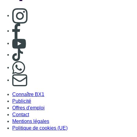
Consulter page Instagram
Consulter page Facebook
Consulter Youtube
Consulter TikTok
Nous rejoindre sur Whatsapp
S'abonner à notre newsletter
Connaître BX1
Publicité
Offres d'emploi
Contact
Mentions légales
Politique de cookies (UE)