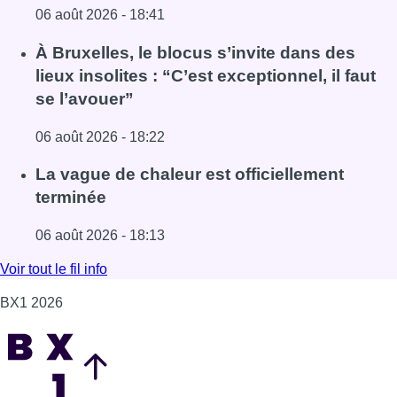
06 août 2026 - 18:41
Lire l'article Une explosion provoque un incendie dans 
À Bruxelles, le blocus s’invite dans des
lieux insolites : “C’est exceptionnel, il faut
se l’avouer”
06 août 2026 - 18:22
Lire l'article À Bruxelles, le blocus s’invite dans des lieux i
La vague de chaleur est officiellement
terminée
06 août 2026 - 18:13
Lire l'article La vague de chaleur est officiellement termin
Voir tout le fil info
BX1 2026
Back to top