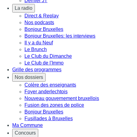
Dernier JT
La radio
Direct & Replay
Nos podcasts
Bonjour Bruxelles
Bonjour Bruxelles: les interviews
Il y a du Neuf
Le Brunch
Le Club du Dimanche
Le Club de l'Immo
Grille des programmes
Nos dossiers
Colère des enseignants
Foyer anderlechtois
Nouveau gouvernement bruxellois
Fusion des zones de police
Bonjour Bruxelles
Fusillades à Bruxelles
Ma Commune
Concours