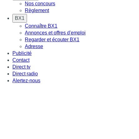
Nos concours
Règlement
BX1
Connaître BX1
Annonces et offres d'emploi
Regarder et écouter BX1
Adresse
Publicité
Contact
Direct tv
Direct radio
Alertez-nous