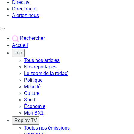
Direct tv
Direct radio
Alertez-nous
Déclencher le menu
Rechercher
Accueil
Info
Tous nos articles
Nos reportages
Le zoom de la rédac'
Politique
Mobilité
Culture
Sport
Économie
Mon BX1
Replay TV
Toutes nos émissions