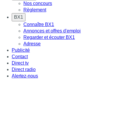
Nos concours
Règlement
BX1
Connaître BX1
Annonces et offres d'emploi
Regarder et écouter BX1
Adresse
Publicité
Contact
Direct tv
Direct radio
Alertez-nous