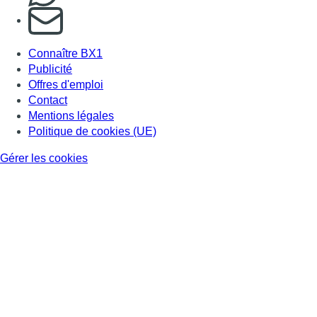
Consulter page Instagram
Consulter page Facebook
Consulter Youtube
Consulter TikTok
Nous rejoindre sur Whatsapp
S'abonner à notre newsletter
Connaître BX1
Publicité
Offres d'emploi
Contact
Mentions légales
Politique de cookies (UE)