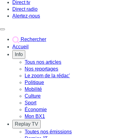
Direct tv
Direct radio
Alertez-nous
Déclencher le menu
Rechercher
Accueil
Info
Tous nos articles
Nos reportages
Le zoom de la rédac'
Politique
Mobilité
Culture
Sport
Économie
Mon BX1
Replay TV
Toutes nos émissions