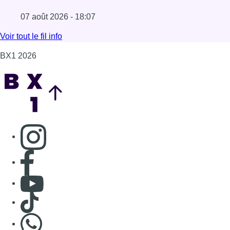
à l’IA
07 août 2026 - 18:31
Lire l'article Pizza Nizar: un coup de pub inattendu grâce à
Foire du Midi: les visiteurs au rendez-vous
grâce à la météo
07 août 2026 - 18:14
Lire l'article Foire du Midi: les visiteurs au rendez-vous g
Les Bruxellois respectent mieux les zones
30 ?
07 août 2026 - 18:07
Lire l'article Les Bruxellois respectent mieux les zones 30
Voir tout le fil info
BX1 2026
Back to top