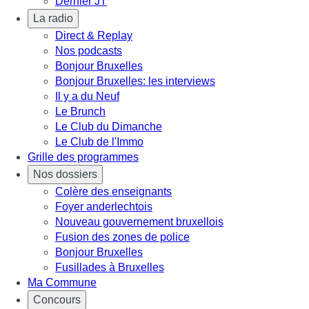
Dernier JT
La radio
Direct & Replay
Nos podcasts
Bonjour Bruxelles
Bonjour Bruxelles: les interviews
Il y a du Neuf
Le Brunch
Le Club du Dimanche
Le Club de l'Immo
Grille des programmes
Nos dossiers
Colère des enseignants
Foyer anderlechtois
Nouveau gouvernement bruxellois
Fusion des zones de police
Bonjour Bruxelles
Fusillades à Bruxelles
Ma Commune
Concours