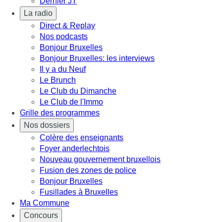
Dernier JT
La radio
Direct & Replay
Nos podcasts
Bonjour Bruxelles
Bonjour Bruxelles: les interviews
Il y a du Neuf
Le Brunch
Le Club du Dimanche
Le Club de l'Immo
Grille des programmes
Nos dossiers
Colère des enseignants
Foyer anderlechtois
Nouveau gouvernement bruxellois
Fusion des zones de police
Bonjour Bruxelles
Fusillades à Bruxelles
Ma Commune
Concours