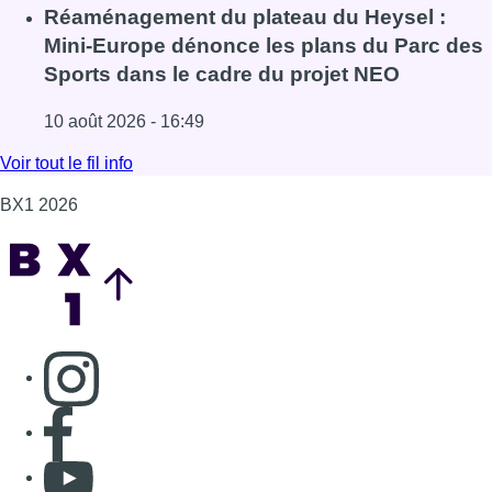
Lire l'article Chaleur : 95% des maisons de repos et hôpi
Réaménagement du plateau du Heysel :
Mini-Europe dénonce les plans du Parc des
Sports dans le cadre du projet NEO
10 août 2026 - 16:49
Lire l'article Réaménagement du plateau du Heysel : Min
Voir tout le fil info
BX1 2026
Back to top
Consulter page Instagram
Consulter page Facebook
Consulter Youtube