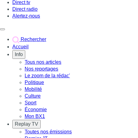
Direct tv
Direct radio
Alertez-nous
Déclencher le menu
Rechercher
Accueil
Info
Tous nos articles
Nos reportages
Le zoom de la rédac'
Politique
Mobilité
Culture
Sport
Économie
Mon BX1
Replay TV
Toutes nos émissions