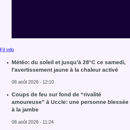
Fil info
Météo: du soleil et jusqu’à 28°C ce samedi,
l’avertissement jaune à la chaleur activé
08 août 2026 - 12:10
Lire l'article Météo: du soleil et jusqu’à 28°C ce samedi, l
Coups de feu sur fond de “rivalité
amoureuse” à Uccle: une personne blessée
à la jambe
08 août 2026 - 11:24