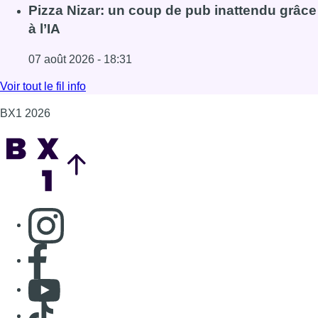
Lire l'article Coups de feu sur fond de “rivalité amoureus
Pizza Nizar: un coup de pub inattendu grâce
à l’IA
07 août 2026 - 18:31
Lire l'article Pizza Nizar: un coup de pub inattendu grâce à
Voir tout le fil info
BX1 2026
Back to top
Consulter page Instagram
Consulter page Facebook
Consulter Youtube
Consulter TikTok