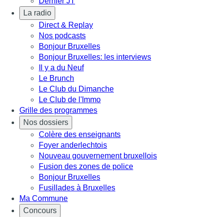
Dernier JT
La radio
Direct & Replay
Nos podcasts
Bonjour Bruxelles
Bonjour Bruxelles: les interviews
Il y a du Neuf
Le Brunch
Le Club du Dimanche
Le Club de l'Immo
Grille des programmes
Nos dossiers
Colère des enseignants
Foyer anderlechtois
Nouveau gouvernement bruxellois
Fusion des zones de police
Bonjour Bruxelles
Fusillades à Bruxelles
Ma Commune
Concours