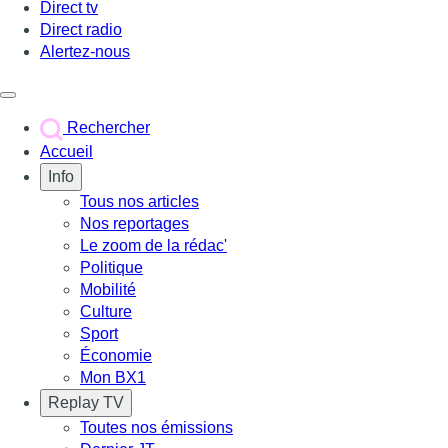
Direct tv
Direct radio
Alertez-nous
Déclencher le menu
Rechercher
Accueil
Info
Tous nos articles
Nos reportages
Le zoom de la rédac'
Politique
Mobilité
Culture
Sport
Économie
Mon BX1
Replay TV
Toutes nos émissions