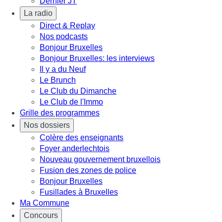
Dernier JT
La radio
Direct & Replay
Nos podcasts
Bonjour Bruxelles
Bonjour Bruxelles: les interviews
Il y a du Neuf
Le Brunch
Le Club du Dimanche
Le Club de l'Immo
Grille des programmes
Nos dossiers
Colère des enseignants
Foyer anderlechtois
Nouveau gouvernement bruxellois
Fusion des zones de police
Bonjour Bruxelles
Fusillades à Bruxelles
Ma Commune
Concours