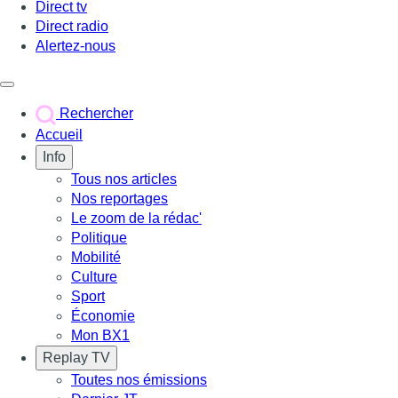
Direct tv
Direct radio
Alertez-nous
Déclencher le menu
Rechercher
Accueil
Info
Tous nos articles
Nos reportages
Le zoom de la rédac'
Politique
Mobilité
Culture
Sport
Économie
Mon BX1
Replay TV
Toutes nos émissions