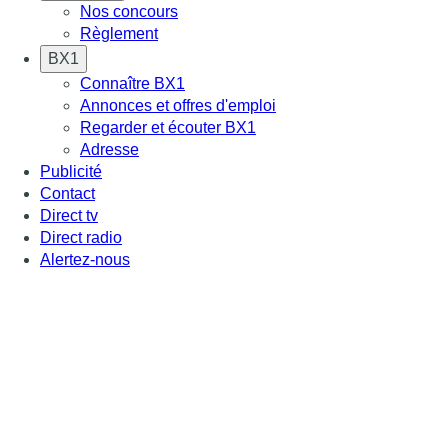
Nos concours
Règlement
BX1
Connaître BX1
Annonces et offres d'emploi
Regarder et écouter BX1
Adresse
Publicité
Contact
Direct tv
Direct radio
Alertez-nous