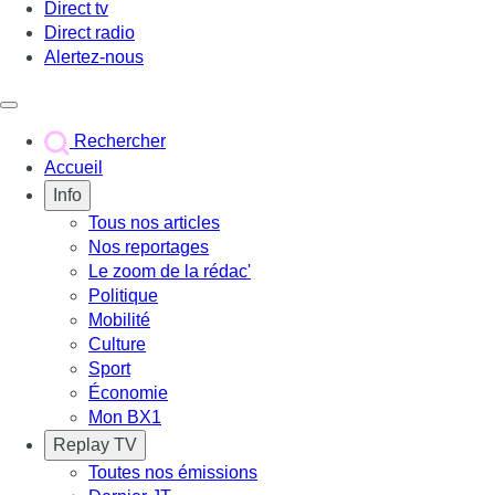
Direct tv
Direct radio
Alertez-nous
Déclencher le menu
Rechercher
Accueil
Info
Tous nos articles
Nos reportages
Le zoom de la rédac'
Politique
Mobilité
Culture
Sport
Économie
Mon BX1
Replay TV
Toutes nos émissions