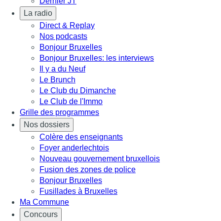
Dernier JT
La radio
Direct & Replay
Nos podcasts
Bonjour Bruxelles
Bonjour Bruxelles: les interviews
Il y a du Neuf
Le Brunch
Le Club du Dimanche
Le Club de l'Immo
Grille des programmes
Nos dossiers
Colère des enseignants
Foyer anderlechtois
Nouveau gouvernement bruxellois
Fusion des zones de police
Bonjour Bruxelles
Fusillades à Bruxelles
Ma Commune
Concours