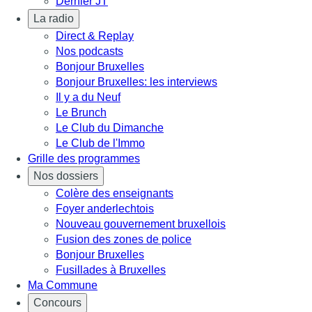
Dernier JT
La radio
Direct & Replay
Nos podcasts
Bonjour Bruxelles
Bonjour Bruxelles: les interviews
Il y a du Neuf
Le Brunch
Le Club du Dimanche
Le Club de l'Immo
Grille des programmes
Nos dossiers
Colère des enseignants
Foyer anderlechtois
Nouveau gouvernement bruxellois
Fusion des zones de police
Bonjour Bruxelles
Fusillades à Bruxelles
Ma Commune
Concours