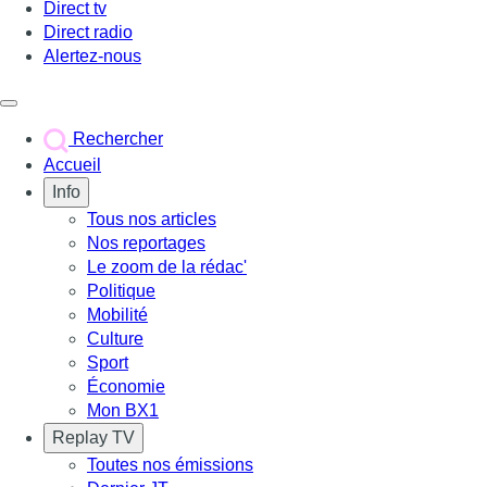
Direct tv
Direct radio
Alertez-nous
Déclencher le menu
Rechercher
Accueil
Info
Tous nos articles
Nos reportages
Le zoom de la rédac'
Politique
Mobilité
Culture
Sport
Économie
Mon BX1
Replay TV
Toutes nos émissions