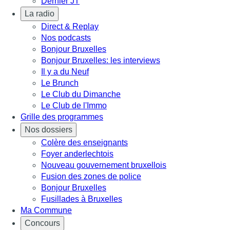
Dernier JT
La radio
Direct & Replay
Nos podcasts
Bonjour Bruxelles
Bonjour Bruxelles: les interviews
Il y a du Neuf
Le Brunch
Le Club du Dimanche
Le Club de l'Immo
Grille des programmes
Nos dossiers
Colère des enseignants
Foyer anderlechtois
Nouveau gouvernement bruxellois
Fusion des zones de police
Bonjour Bruxelles
Fusillades à Bruxelles
Ma Commune
Concours