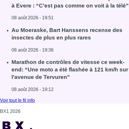
à Evere : “C’est pas comme on voit à la télé”
08 août 2026 - 19:51
Lire l'article Un nouveau club de MMA ouvre ses portes à E
Au Moeraske, Bart Hanssens recense des
insectes de plus en plus rares
08 août 2026 - 19:36
Lire l'article Au Moeraske, Bart Hanssens recense des ins
Marathon de contrôles de vitesse ce week-
end: “Une moto a été flashée à 121 km/h sur
l’avenue de Tervuren”
08 août 2026 - 19:12
Lire l'article Marathon de contrôles de vitesse ce week-e
Voir tout le fil info
BX1 2026
Back to top