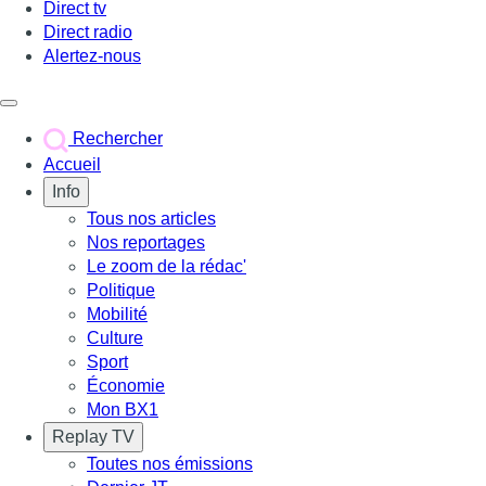
Direct tv
Direct radio
Alertez-nous
Déclencher le menu
Rechercher
Accueil
Info
Tous nos articles
Nos reportages
Le zoom de la rédac'
Politique
Mobilité
Culture
Sport
Économie
Mon BX1
Replay TV
Toutes nos émissions