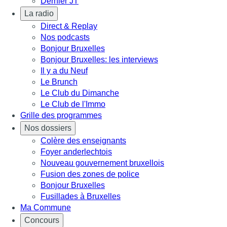
Dernier JT
La radio
Direct & Replay
Nos podcasts
Bonjour Bruxelles
Bonjour Bruxelles: les interviews
Il y a du Neuf
Le Brunch
Le Club du Dimanche
Le Club de l'Immo
Grille des programmes
Nos dossiers
Colère des enseignants
Foyer anderlechtois
Nouveau gouvernement bruxellois
Fusion des zones de police
Bonjour Bruxelles
Fusillades à Bruxelles
Ma Commune
Concours