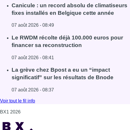
Canicule : un record absolu de climatiseurs
fixes installés en Belgique cette année
07 août 2026 - 08:49
Lire l'article Canicule : un record absolu de climatiseurs f
Le RWDM récolte déjà 100.000 euros pour
financer sa reconstruction
07 août 2026 - 08:41
Lire l'article Le RWDM récolte déjà 100.000 euros pour fi
La grève chez Bpost a eu un “impact
significatif” sur les résultats de Bnode
07 août 2026 - 08:37
Lire l'article La grève chez Bpost a eu un “impact significa
Voir tout le fil info
BX1 2026
Back to top