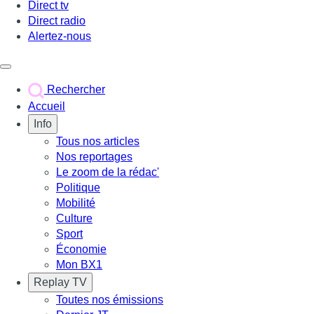
Direct tv
Direct radio
Alertez-nous
Déclencher le menu
Rechercher
Accueil
Info
Tous nos articles
Nos reportages
Le zoom de la rédac'
Politique
Mobilité
Culture
Sport
Économie
Mon BX1
Replay TV
Toutes nos émissions