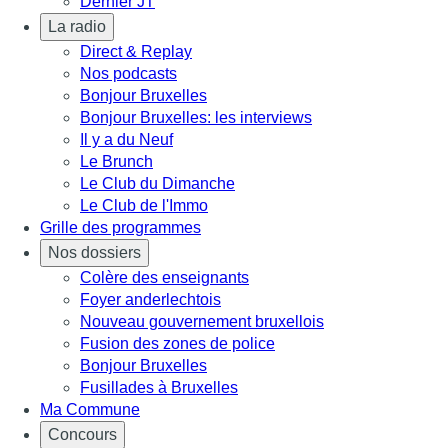
Dernier JT
La radio
Direct & Replay
Nos podcasts
Bonjour Bruxelles
Bonjour Bruxelles: les interviews
Il y a du Neuf
Le Brunch
Le Club du Dimanche
Le Club de l'Immo
Grille des programmes
Nos dossiers
Colère des enseignants
Foyer anderlechtois
Nouveau gouvernement bruxellois
Fusion des zones de police
Bonjour Bruxelles
Fusillades à Bruxelles
Ma Commune
Concours