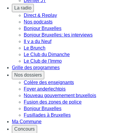
Dernier JT
La radio
Direct & Replay
Nos podcasts
Bonjour Bruxelles
Bonjour Bruxelles: les interviews
Il y a du Neuf
Le Brunch
Le Club du Dimanche
Le Club de l'Immo
Grille des programmes
Nos dossiers
Colère des enseignants
Foyer anderlechtois
Nouveau gouvernement bruxellois
Fusion des zones de police
Bonjour Bruxelles
Fusillades à Bruxelles
Ma Commune
Concours