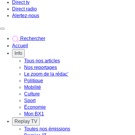
Direct tv
Direct radio
Alertez-nous
Déclencher le menu
Rechercher
Accueil
Info
Tous nos articles
Nos reportages
Le zoom de la rédac'
Politique
Mobilité
Culture
Sport
Économie
Mon BX1
Replay TV
Toutes nos émissions