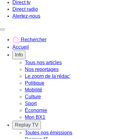
Direct tv
Direct radio
Alertez-nous
Déclencher le menu
Rechercher
Accueil
Info
Tous nos articles
Nos reportages
Le zoom de la rédac'
Politique
Mobilité
Culture
Sport
Économie
Mon BX1
Replay TV
Toutes nos émissions