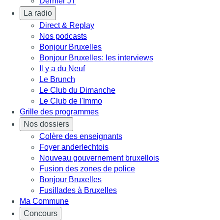
Dernier JT
La radio
Direct & Replay
Nos podcasts
Bonjour Bruxelles
Bonjour Bruxelles: les interviews
Il y a du Neuf
Le Brunch
Le Club du Dimanche
Le Club de l'Immo
Grille des programmes
Nos dossiers
Colère des enseignants
Foyer anderlechtois
Nouveau gouvernement bruxellois
Fusion des zones de police
Bonjour Bruxelles
Fusillades à Bruxelles
Ma Commune
Concours