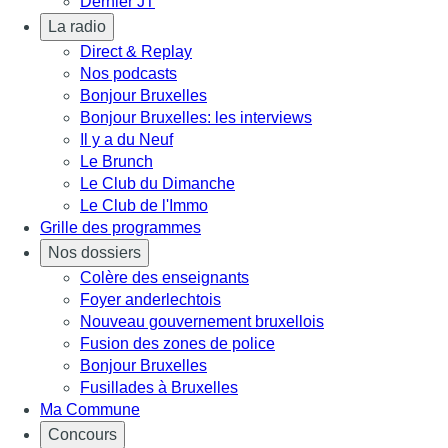
Dernier JT
La radio
Direct & Replay
Nos podcasts
Bonjour Bruxelles
Bonjour Bruxelles: les interviews
Il y a du Neuf
Le Brunch
Le Club du Dimanche
Le Club de l'Immo
Grille des programmes
Nos dossiers
Colère des enseignants
Foyer anderlechtois
Nouveau gouvernement bruxellois
Fusion des zones de police
Bonjour Bruxelles
Fusillades à Bruxelles
Ma Commune
Concours