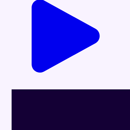
Infos sur le replay
Partager l'émission
Facebook
Twitter
WhatsApp
Share
Dernier JT
Voir le dernier JT