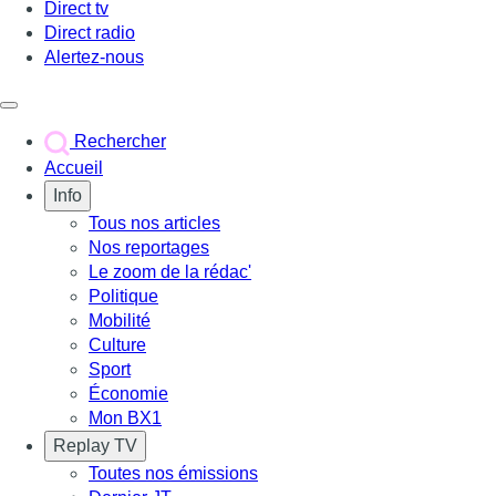
Direct tv
Direct radio
Alertez-nous
Déclencher le menu
Rechercher
Accueil
Info
Tous nos articles
Nos reportages
Le zoom de la rédac'
Politique
Mobilité
Culture
Sport
Économie
Mon BX1
Replay TV
Toutes nos émissions