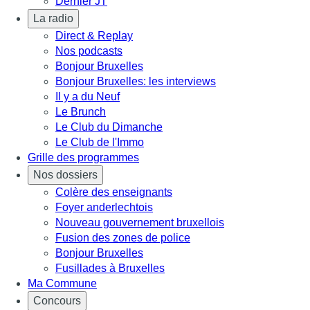
Dernier JT
La radio
Direct & Replay
Nos podcasts
Bonjour Bruxelles
Bonjour Bruxelles: les interviews
Il y a du Neuf
Le Brunch
Le Club du Dimanche
Le Club de l'Immo
Grille des programmes
Nos dossiers
Colère des enseignants
Foyer anderlechtois
Nouveau gouvernement bruxellois
Fusion des zones de police
Bonjour Bruxelles
Fusillades à Bruxelles
Ma Commune
Concours