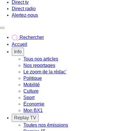
Direct tv
Direct radio
Alertez-nous
Déclencher le menu
Rechercher
Accueil
Info
Tous nos articles
Nos reportages
Le zoom de la rédac'
Politique
Mobilité
Culture
Sport
Économie
Mon BX1
Replay TV
Toutes nos émissions