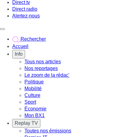
Direct tv
Direct radio
Alertez-nous
Déclencher le menu
Rechercher
Accueil
Info
Tous nos articles
Nos reportages
Le zoom de la rédac'
Politique
Mobilité
Culture
Sport
Économie
Mon BX1
Replay TV
Toutes nos émissions