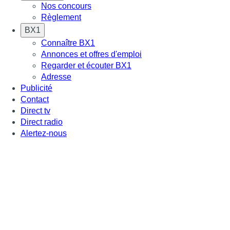
Nos concours
Règlement
BX1
Connaître BX1
Annonces et offres d'emploi
Regarder et écouter BX1
Adresse
Publicité
Contact
Direct tv
Direct radio
Alertez-nous