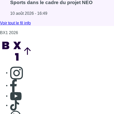
Consulter page Instagram
Consulter page Facebook
Consulter Youtube
Consulter TikTok
Nous rejoindre sur Whatsapp
S'abonner à notre newsletter
Connaître BX1
Publicité
Offres d'emploi
Contact
Mentions légales
Politique de cookies (UE)
Gérer les cookies