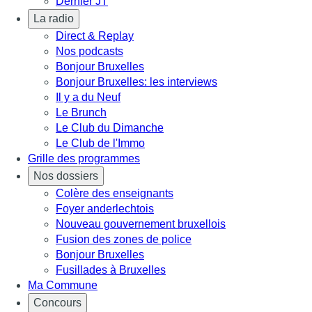
Dernier JT
La radio
Direct & Replay
Nos podcasts
Bonjour Bruxelles
Bonjour Bruxelles: les interviews
Il y a du Neuf
Le Brunch
Le Club du Dimanche
Le Club de l'Immo
Grille des programmes
Nos dossiers
Colère des enseignants
Foyer anderlechtois
Nouveau gouvernement bruxellois
Fusion des zones de police
Bonjour Bruxelles
Fusillades à Bruxelles
Ma Commune
Concours