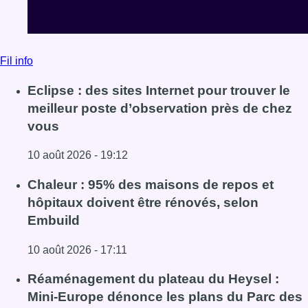
Lire l'article Eclipse : des sites Internet pour trouver le 
Chaleur : 95% des maisons de repos et
hôpitaux doivent être rénovés, selon
Embuild
10 août 2026 - 17:11
Lire l'article Chaleur : 95% des maisons de repos et hôpi
Réaménagement du plateau du Heysel :
Mini-Europe dénonce les plans du Parc des
Sports dans le cadre du projet NEO
10 août 2026 - 16:49
Lire l'article Réaménagement du plateau du Heysel : Min
Voir tout le fil info
BX1 2026
Back to top