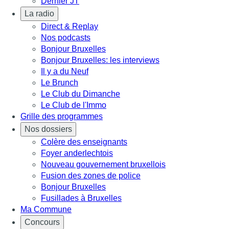
Dernier JT
La radio
Direct & Replay
Nos podcasts
Bonjour Bruxelles
Bonjour Bruxelles: les interviews
Il y a du Neuf
Le Brunch
Le Club du Dimanche
Le Club de l'Immo
Grille des programmes
Nos dossiers
Colère des enseignants
Foyer anderlechtois
Nouveau gouvernement bruxellois
Fusion des zones de police
Bonjour Bruxelles
Fusillades à Bruxelles
Ma Commune
Concours