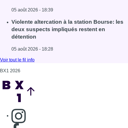
Fil info
Le siège bruxellois d’AXA fermé plusieurs
jours après une contamination de l’eau au
propylène glycol
05 août 2026 - 19:51
Lire l'article Le siège bruxellois d’AXA fermé plusieurs j
Sécheresse : attention aux chutes de
branches en forêt
05 août 2026 - 18:39
Lire l'article Sécheresse : attention aux chutes de branche
Violente altercation à la station Bourse: les
deux suspects impliqués restent en
détention
05 août 2026 - 18:28