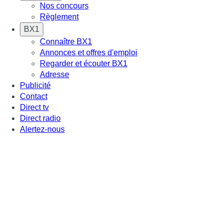
Nos concours
Règlement
BX1
Connaître BX1
Annonces et offres d'emploi
Regarder et écouter BX1
Adresse
Publicité
Contact
Direct tv
Direct radio
Alertez-nous