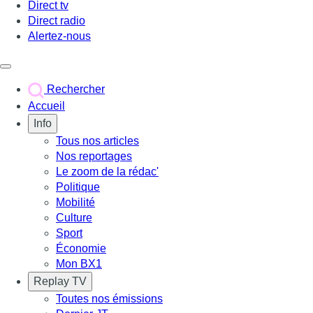
Direct tv
Direct radio
Alertez-nous
Déclencher le menu
Rechercher
Accueil
Info
Tous nos articles
Nos reportages
Le zoom de la rédac'
Politique
Mobilité
Culture
Sport
Économie
Mon BX1
Replay TV
Toutes nos émissions