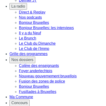
Dernier JT
La radio
Direct & Replay
Nos podcasts
Bonjour Bruxelles
Bonjour Bruxelles: les interviews
Il y a du Neuf
Le Brunch
Le Club du Dimanche
Le Club de l'Immo
Grille des programmes
Nos dossiers
Colère des enseignants
Foyer anderlechtois
Nouveau gouvernement bruxellois
Fusion des zones de police
Bonjour Bruxelles
Fusillades à Bruxelles
Ma Commune
Concours