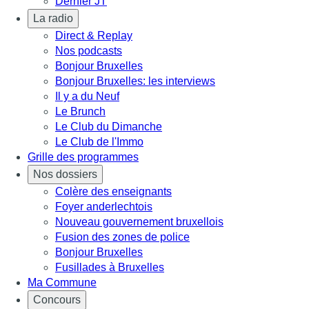
Dernier JT
La radio
Direct & Replay
Nos podcasts
Bonjour Bruxelles
Bonjour Bruxelles: les interviews
Il y a du Neuf
Le Brunch
Le Club du Dimanche
Le Club de l'Immo
Grille des programmes
Nos dossiers
Colère des enseignants
Foyer anderlechtois
Nouveau gouvernement bruxellois
Fusion des zones de police
Bonjour Bruxelles
Fusillades à Bruxelles
Ma Commune
Concours