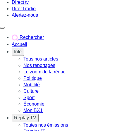
Direct tv
Direct radio
Alertez-nous
Déclencher le menu
Rechercher
Accueil
Info
Tous nos articles
Nos reportages
Le zoom de la rédac'
Politique
Mobilité
Culture
Sport
Économie
Mon BX1
Replay TV
Toutes nos émissions