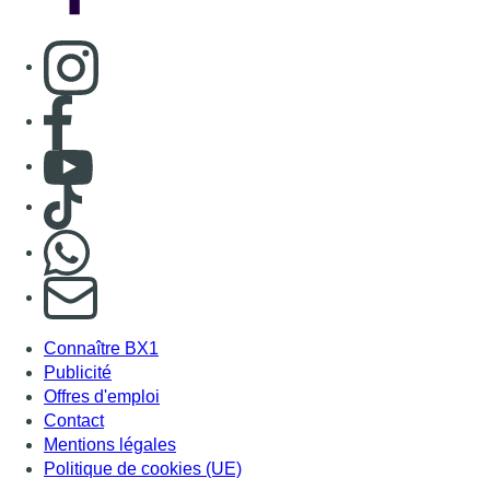
Consulter page Instagram
Consulter page Facebook
Consulter Youtube
Consulter TikTok
Nous rejoindre sur Whatsapp
S'abonner à notre newsletter
Connaître BX1
Publicité
Offres d'emploi
Contact
Mentions légales
Politique de cookies (UE)