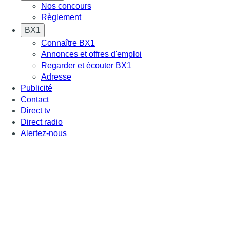
Nos concours
Règlement
BX1
Connaître BX1
Annonces et offres d'emploi
Regarder et écouter BX1
Adresse
Publicité
Contact
Direct tv
Direct radio
Alertez-nous