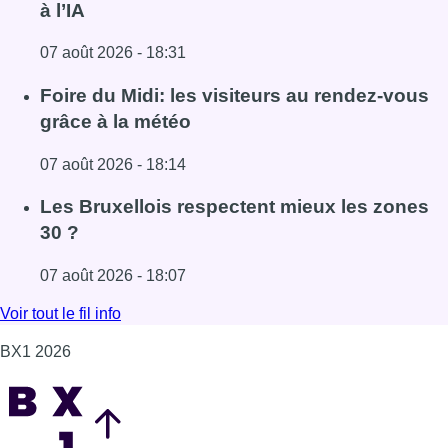
à l’IA
07 août 2026 - 18:31
Lire l'article Pizza Nizar: un coup de pub inattendu grâce à
Foire du Midi: les visiteurs au rendez-vous
grâce à la météo
07 août 2026 - 18:14
Lire l'article Foire du Midi: les visiteurs au rendez-vous g
Les Bruxellois respectent mieux les zones
30 ?
07 août 2026 - 18:07
Lire l'article Les Bruxellois respectent mieux les zones 30
Voir tout le fil info
BX1 2026
Back to top