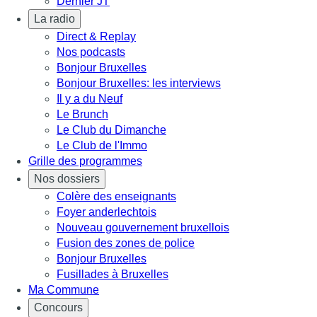
Dernier JT
La radio
Direct & Replay
Nos podcasts
Bonjour Bruxelles
Bonjour Bruxelles: les interviews
Il y a du Neuf
Le Brunch
Le Club du Dimanche
Le Club de l'Immo
Grille des programmes
Nos dossiers
Colère des enseignants
Foyer anderlechtois
Nouveau gouvernement bruxellois
Fusion des zones de police
Bonjour Bruxelles
Fusillades à Bruxelles
Ma Commune
Concours