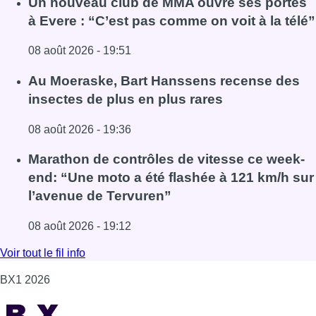
Un nouveau club de MMA ouvre ses portes
à Evere : “C’est pas comme on voit à la télé”
08 août 2026 - 19:51
Lire l'article Un nouveau club de MMA ouvre ses portes à E
Au Moeraske, Bart Hanssens recense des
insectes de plus en plus rares
08 août 2026 - 19:36
Lire l'article Au Moeraske, Bart Hanssens recense des ins
Marathon de contrôles de vitesse ce week-
end: “Une moto a été flashée à 121 km/h sur
l’avenue de Tervuren”
08 août 2026 - 19:12
Lire l'article Marathon de contrôles de vitesse ce week-e
Voir tout le fil info
BX1 2026
Back to top