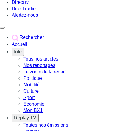
Direct tv
Direct radio
Alertez-nous
Déclencher le menu
Rechercher
Accueil
Info
Tous nos articles
Nos reportages
Le zoom de la rédac'
Politique
Mobilité
Culture
Sport
Économie
Mon BX1
Replay TV
Toutes nos émissions