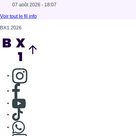
07 août 2026 - 18:07
Lire l'article Les Bruxellois respectent mieux les zones 30
Voir tout le fil info
BX1 2026
Back to top
Consulter page Instagram
Consulter page Facebook
Consulter Youtube
Consulter TikTok
Nous rejoindre sur Whatsapp