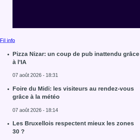
Fil info
Pizza Nizar: un coup de pub inattendu grâce
à l’IA
07 août 2026 - 18:31
Lire l'article Pizza Nizar: un coup de pub inattendu grâce à
Foire du Midi: les visiteurs au rendez-vous
grâce à la météo
07 août 2026 - 18:14
Lire l'article Foire du Midi: les visiteurs au rendez-vous g
Les Bruxellois respectent mieux les zones
30 ?