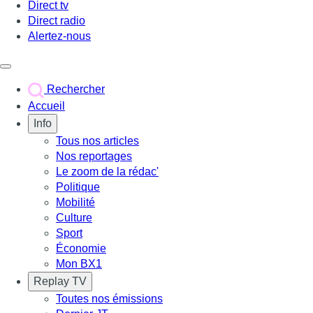
Direct tv
Direct radio
Alertez-nous
Déclencher le menu
Rechercher
Accueil
Info
Tous nos articles
Nos reportages
Le zoom de la rédac'
Politique
Mobilité
Culture
Sport
Économie
Mon BX1
Replay TV
Toutes nos émissions