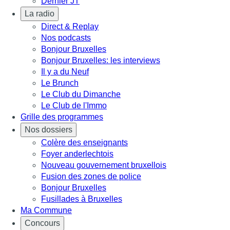
Dernier JT
La radio
Direct & Replay
Nos podcasts
Bonjour Bruxelles
Bonjour Bruxelles: les interviews
Il y a du Neuf
Le Brunch
Le Club du Dimanche
Le Club de l'Immo
Grille des programmes
Nos dossiers
Colère des enseignants
Foyer anderlechtois
Nouveau gouvernement bruxellois
Fusion des zones de police
Bonjour Bruxelles
Fusillades à Bruxelles
Ma Commune
Concours