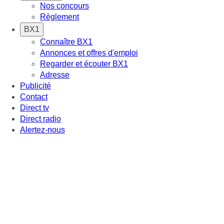
Nos concours
Règlement
BX1
Connaître BX1
Annonces et offres d'emploi
Regarder et écouter BX1
Adresse
Publicité
Contact
Direct tv
Direct radio
Alertez-nous